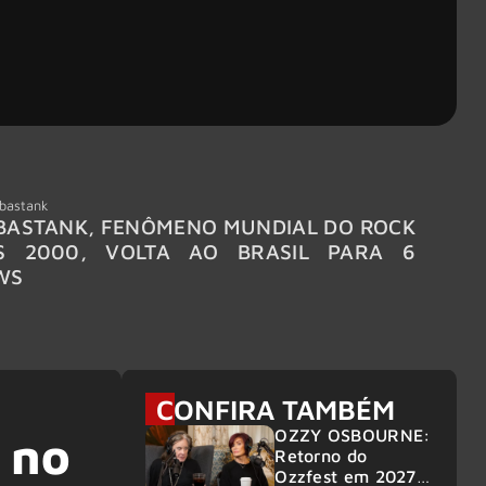
bastank
Wacken
ASTANK, FENÔMENO MUNDIAL DO ROCK
WACKE
S 2000, VOLTA AO BRASIL PARA 6
LINE-
WS
CONFIRA TAMBÉM
OZZY OSBOURNE:
 no
Retorno do
Ozzfest em 2027 é