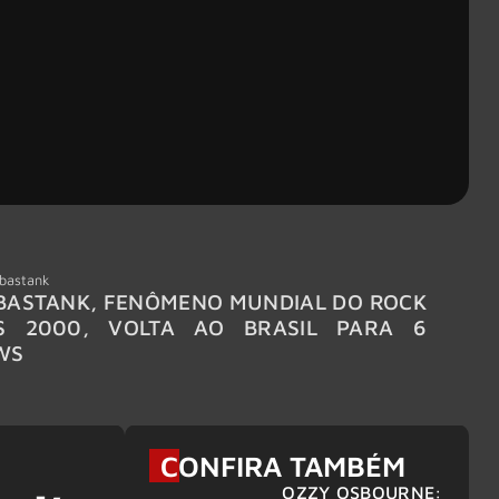
bastank
Wacken
ASTANK, FENÔMENO MUNDIAL DO ROCK
WACKE
S 2000, VOLTA AO BRASIL PARA 6
LINE-
WS
CONFIRA TAMBÉM
OZZY OSBOURNE: