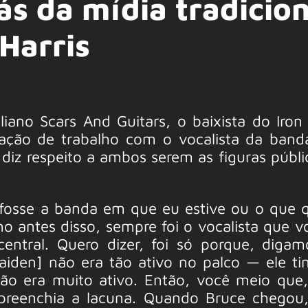
ás da mídia tradicion
Harris
liano Scars And Guitars, o baixista do Iron
elação de trabalho com o vocalista da band
diz respeito a ambos serem as figuras públi
l fosse a banda em que eu estive ou o que 
o antes disso, sempre foi o vocalista que v
entral. Quero dizer, foi só porque, digam
Maiden] não era tão ativo no palco — ele t
ão era muito ativo. Então, você meio que
preenchia a lacuna. Quando Bruce chegou,