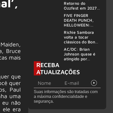
al’,
Retorno do
Ozzfest em 2027 é
confirmado por
FIVE FINGER
Sharon
DEATH PUNCH,
HELLOWEEN:
Gigantes são
Richie Sambora
anunciados no
volta a tocar
Wacken 2027
clássicos do Bon
 Maiden,
Jovi com o
AC/DC: Brian
a, Bruce
supergrupo Kings
Johnson quase é
of Chaos nos
cas mais
atingido por
Estados Unidos
RECEBA
canhão em show
ATUALIZAÇÕES
quer que
ocê quer
os, Paul
Suas informações são tratadas com
inha uma
a máxima confidencialidade e
, eu não
segurança.
 ele era