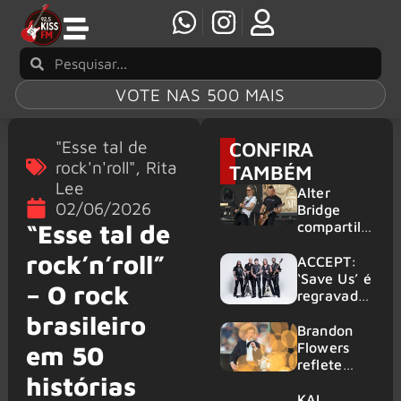
VOTE NAS 500 MAIS
"Esse tal de
CONFIRA
rock'n'roll"
,
Rita
TAMBÉM
Lee
Alter
02/06/2026
Bridge
compartilh
“Esse tal de
a vídeo ao
rock’n’roll”
vivo de
ACCEPT:
“Fortress”
‘Save Us’ é
– O rock
gravada
regravada
no Rock
com
brasileiro
am Ring
membros
Brandon
2026
do GHOST
Flowers
em 50
e KORN
reflete
histórias
sobre o
futuro e
KAI