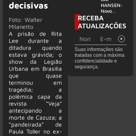
decisivas
levanta
HANSEN:
possibilida
Novo
RECEBA
de de
single
Foto: Walter
deixar os
‘Welcome
ATUALIZAÇÕES
Milanetto
palcos
To Life’ é
A prisão de Rita
lançado
Lee durante a
ditadura quando
Suas informações são
estava grávida; o
tratadas com a máxima
show da Legião
confidencialidade e
segurança.
Urbana em Brasília
que quase
terminou em
tragédia; a
polêmica capa da
revista “Veja”
antecipando a
morte de Cazuza; a
“pandeirada” de
Paula Toller no ex-