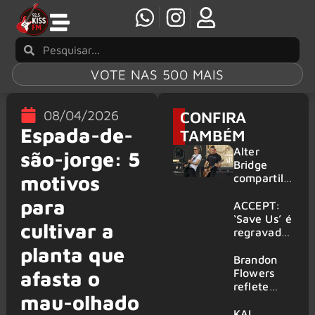
VOTE NAS 500 MAIS
08/04/2026
CONFIRA
Espada-de-
TAMBÉM
Alter
são-jorge: 5
Bridge
motivos
compartilh
a vídeo ao
para
vivo de
ACCEPT:
“Fortress”
‘Save Us’ é
cultivar a
gravada
regravada
no Rock
com
planta que
am Ring
membros
Brandon
2026
do GHOST
Flowers
afasta o
e KORN
reflete
mau-olhado
sobre o
futuro e
KAI