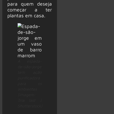
para quem deseja
começar a ter
plantas em casa.
A espada-
de-são-jorge
tem ação
purificadora
para os
ambientes
(Imagem:
Tria last |
Shutterstock)