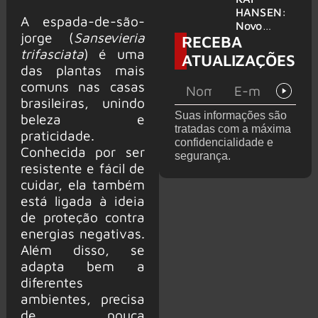
levanta
HANSEN:
A espada-de-são-
possibilida
Novo
jorge (
Sansevieria
RECEBA
de de
single
deixar os
trifasciata
) é uma
‘Welcome
ATUALIZAÇÕES
palcos
To Life’ é
das plantas mais
lançado
comuns nas casas
brasileiras, unindo
Suas informações são
beleza e
tratadas com a máxima
praticidade.
confidencialidade e
Conhecida por ser
segurança.
resistente e fácil de
cuidar, ela também
está ligada à ideia
de proteção contra
energias negativas.
Além disso, se
adapta bem a
diferentes
ambientes, precisa
de pouca