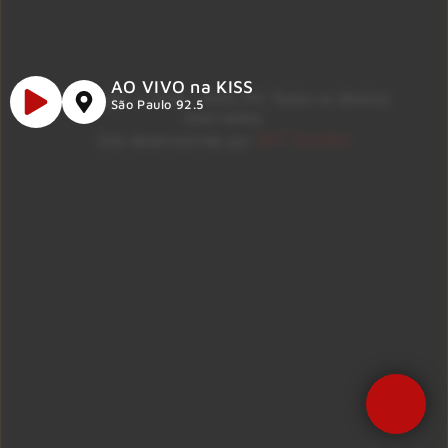
AO VIVO na KISS
Copyright © 2026 – KISS FM. Todos os direitos
São Paulo 92.5
reservados.
ID7 Studio
Site desenvolvido por