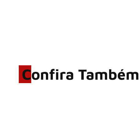
Confira Também
OZZY OSBOURNE: Retorno
do Ozzfest em 2027 é
confirmado por Sharon
FIVE FINGER DEATH PUNCH,
HELLOWEEN: Gigantes são
anunciados no Wacken 2027