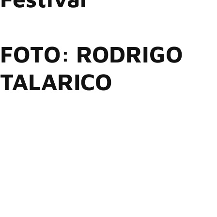
FOTO: RODRIGO
TALARICO
O maior evento de rock de Nova Friburgo está de volta! No
dia 03 de maio de 2025, o 5° Friburgo Rock
Festival desembarca no Centro de Convenções Nova
Friburgo, cidade no estado do Rio de Janeiro, prometendo
uma tarde inesquecível para os amantes do gênero. A partir
das 15h, a Av. Antônio Mario de Azevedo, 222 – Duas Pedras,
será palco de muita energia, guitarras poderosas e
performances que farão o público vibrar.
A organização do festival anunciou nesta segunda-feira (27)
uma atração internacional: o vocalista do Mr. Big, Eric
Martin.