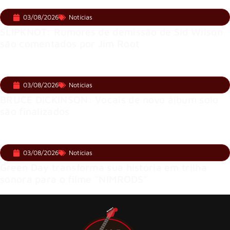
03/08/2026
Notícias
SLIPKNOT: Rumores de demissão de Sid Wilson
são comentados por Jim Root
03/08/2026
Notícias
BRUCE DICKINSON: Vocais de novo álbum solo
são finalizados
03/08/2026
Notícias
Green Day transforma sua história em trilha
sonora para o filme “NIMRODS”