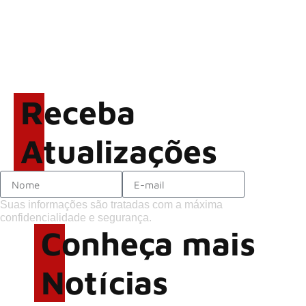
Richie Sambora volta a tocar
clássicos do Bon Jovi com o
supergrupo Kings of Chaos
nos Estados Unidos
AC/DC: Brian Johnson quase
é atingido por canhão em
show
Receba
Atualizações
Suas informações são tratadas com a máxima
confidencialidade e segurança.
Conheça mais
Notícias