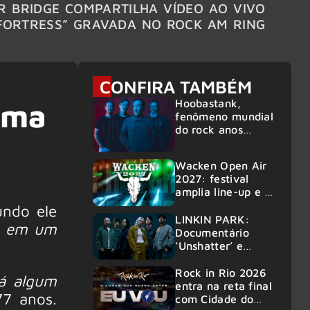
R BRIDGE COMPARTILHA VÍDEO AO VIVO
ACCE
FORTRESS” GRAVADA NO ROCK AM RING
MEMBR
6
CONFIRA TAMBÉM
Hoobastank,
uma
fenômeno mundial
do rock anos
2000, volta ao
Brasil para 6
Wacken Open Air
shows
2027: festival
amplia line-up e já
confirma mais de
ndo ele
50 bandas
LINKIN PARK:
da em um
Documentário
‘Unshatter’ e
álbum ao vivo são
anunciados
Rock in Rio 2026
á algum
entra na reta final
77 anos.
com Cidade do