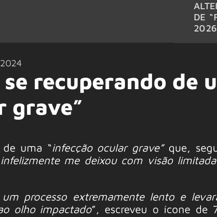
ALTE
DE “
202
/2024
á se recuperando de 
r grave”
o de uma “
infecção ocular grave”
que, segu
“
infelizmente me deixou com visão limita
 um processo extremamente lento e levar
ao olho impactado
”, escreveu o ícone de 