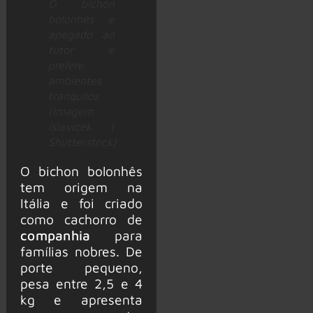
O bichon
bolonhês é
apegado ao
tutor e
prefere
ambientes
tranquilos
(Imagem:
islavicek |
Shutterstock)
O bichon bolonhês
tem origem na
Itália e foi criado
como cachorro de
companhia
para
famílias nobres. De
porte pequeno,
pesa entre 2,5 e 4
kg e apresenta