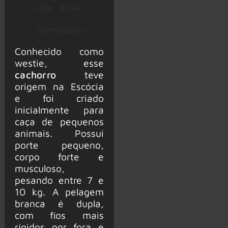
Olga Aniven
|
Shutterstock)
Conhecido como
westie, esse
cachorro
teve
origem na Escócia
e foi criado
inicialmente para
caça de pequenos
animais. Possui
porte pequeno,
corpo forte e
musculoso,
pesando entre 7 e
10 kg. A pelagem
branca é dupla,
com fios mais
rígidos por fora e