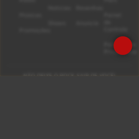
Notícias
Resenhas
Músicas
Painel
de
Shows
Anuncie
Controle
Promoções
Políticas de
Precisa de Ajuda?
Privacidade
NÃO DEIXE O ROCK SAIR DE VOCÊ!
São Paulo 92.5
Litoral Paulista 100.3
Campinas 107.9
Rio De Janeiro 92.9