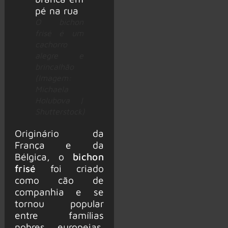
O bichon
frisé é um
cachorro
alegre e
brincalhão
(Imagem:
Michaela
Holubova |
Shutterstock)
Originário da
França e da
Bélgica, o
bichon
frisé
foi criado
como cão de
companhia e se
tornou popular
entre famílias
nobres europeias.