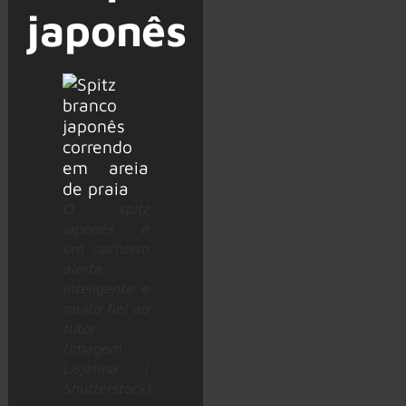
japonês
O spitz
japonês é
um cachorro
alerta,
inteligente e
muito fiel ao
tutor
(Imagem:
Lisjatina |
Shutterstock)