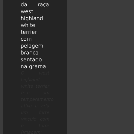
O west
highland
white terrier
tem um
temperamento
ativo e cria
um forte
vínculo com
o tutor
(Imagem: