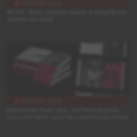
04/08/2026
Notícias
AC/DC: Brian Johnson quase é atingido por
canhão em show
04/08/2026
Notícias
Baixista do Pearl Jam, Jeff Ament lança
livro com fotos raras da trajetória da banda