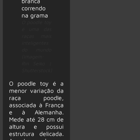
O poodle toy
é uma das
raças mais
inteligentes
do mundo
(Imagem:
Rin Seiko |
Shutterstock)
O poodle toy é a
menor variação da
raça poodle,
associada à França
e à Alemanha.
Mede até 28 cm de
altura e possui
estrutura delicada.