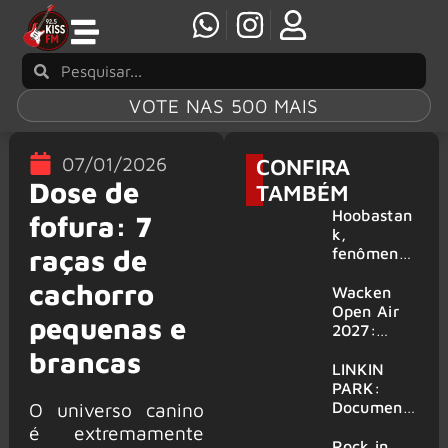
VOTE NAS 500 MAIS
07/01/2026
CONFIRA
Dose de
TAMBÉM
Hoobastan
fofura: 7
k,
raças de
fenômeno
mundial do
cachorro
rock anos
Wacken
2000,
Open Air
pequenas e
volta ao
2027:
Brasil para
festival
brancas
6 shows
amplia
LINKIN
line-up e
PARK:
já
Document
O universo canino
confirma
ário
é extremamente
mais de 50
‘Unshatter’
Rock in