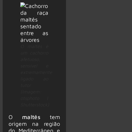
O maltês é
um cachorro
afetuoso,
sensível e
extremamente
ligado ao
tutor
(Imagem:
otsphoto |
Shutterstock)
O
maltês
tem
origem na região
do Mediterrâneo e