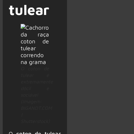
tulear
O coton de
tulear é
extremamente
dócil e
sociável
(Imagem:
BIGANDT.COM
|
Shutterstock)
O
coton de tulear