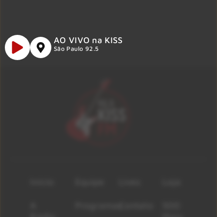
AO VIVO na KISS
São Paulo 92.5
Início
Equipe
Lives
Loja
A
Programas
Contato
500
Rádio
Mais