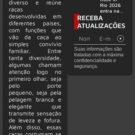
diverso e reúne
bandas
e álbum ao
Rio 2026
raças
vivo são
entra na
desenvolvidas em
RECEBA
anunciados
reta final
com
diferentes países,
ATUALIZAÇÕES
Cidade do
com funções que
Rock em
vão da caça ao
montagem
simples convívio
acelerada
Suas informações são
familiar. Entre
e line-up
tratadas com a máxima
completo
tanta diversidade,
confidencialidade e
confirmad
algumas chamam
segurança.
o
atenção logo no
primeiro olhar, seja
pelo porte
pequeno, seja pela
pelagem branca e
elegante que
transmite sensação
de leveza e fofura.
Além disso, essas
raças costumam se