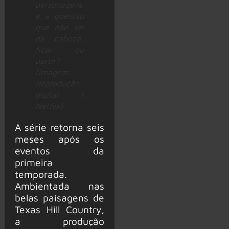
personagens
e a questão
que não sai
da cabeça:
ficar ou
partir?
(Imagem:
Reprodução
digital |
Netflix)
A série retorna seis
meses após os
eventos da
primeira
temporada.
Ambientada nas
belas paisagens de
Texas Hill Country,
a produção