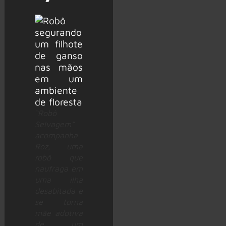
“Robô
Selvagem”
acompanha
Roz, uma
robô que
naufraga em
uma ilha
desabitada e
se torna
mãe adotiva
de um