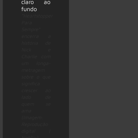
“Heartstopper
Para
Sempre”
encerra a
história de
Nick e
Charlie com
um longa-
metragem
sobre o que
significa
crescer ao
lado de
quem se
ama
(Imagem:
Reprodução
digital |
Netflix)