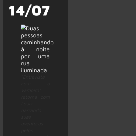
14/07
“Entrevista
com o
Vampiro”
retorna com
Louis
narrando
suas
aventuras
pelos