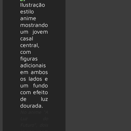
No anime “A
Luz do
Futuro”, dois