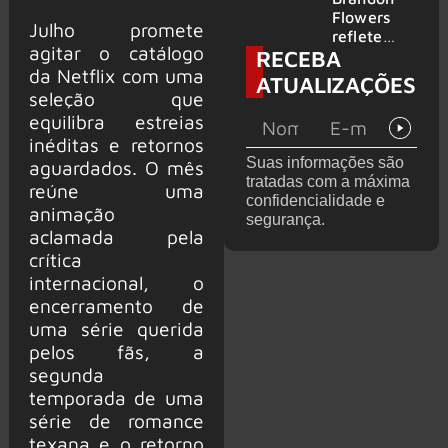
2026
do GHOST
Flowers
Julho promete
e KORN
reflete
agitar o catálogo
RECEBA
sobre o
da Netflix com uma
futuro e
ATUALIZAÇÕES
levanta
seleção que
possibilida
equilibra estreias
de de
inéditas e retornos
deixar os
Suas informações são
aguardados. O mês
palcos
tratadas com a máxima
reúne uma
confidencialidade e
animação
segurança.
aclamada pela
crítica
internacional, o
encerramento de
uma série querida
pelos fãs, a
segunda
temporada de uma
série de romance
texana e o retorno