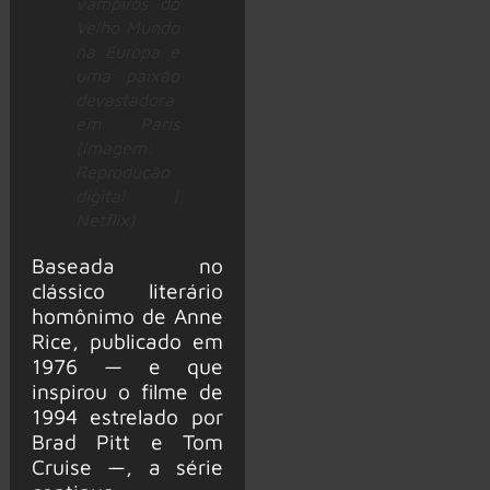
vampiros do
Velho Mundo
na Europa e
uma paixão
devastadora
em Paris
(Imagem:
Reprodução
digital |
Netflix)
Baseada no
clássico literário
homônimo de Anne
Rice, publicado em
1976 — e que
inspirou o filme de
1994 estrelado por
Brad Pitt e Tom
Cruise —, a série