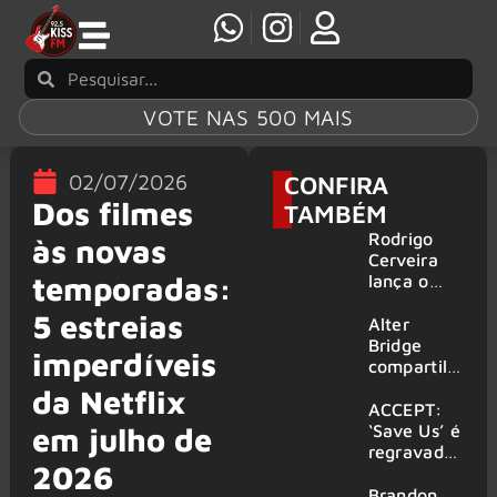
VOTE NAS 500 MAIS
02/07/2026
CONFIRA
Dos filmes
TAMBÉM
Rodrigo
às novas
Cerveira
temporadas:
lança o
single “The
5 estreias
Searcher”
Alter
Bridge
imperdíveis
compartilh
a vídeo ao
da Netflix
vivo de
ACCEPT:
“Fortress”
‘Save Us’ é
em julho de
gravada
regravada
2026
no Rock
com
am Ring
membros
Brandon