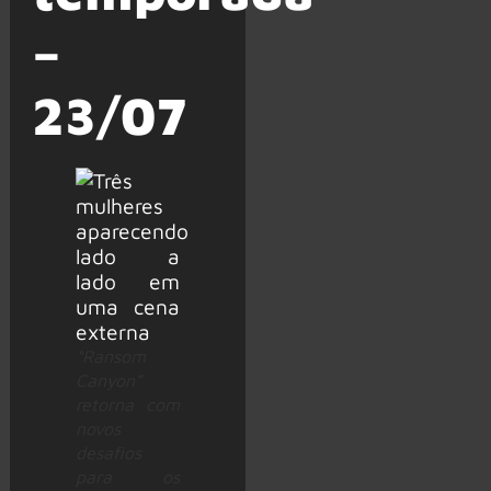
–
23/07
“Ransom
Canyon”
retorna com
novos
desafios
para os