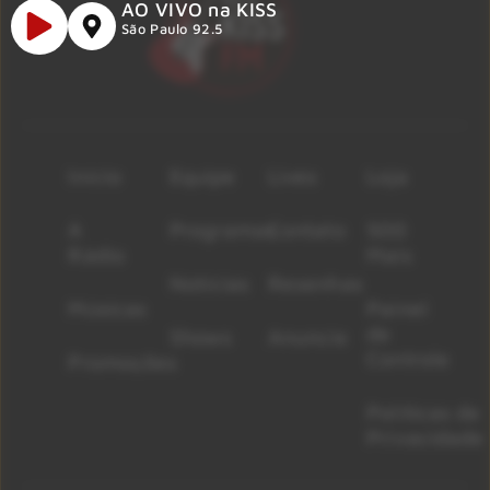
AO VIVO na KISS
São Paulo 92.5
Início
Equipe
Lives
Loja
A
Programas
Contato
500
Rádio
Mais
Notícias
Resenhas
Músicas
Painel
de
Shows
Anuncie
Controle
Promoções
Políticas de
Privacidade