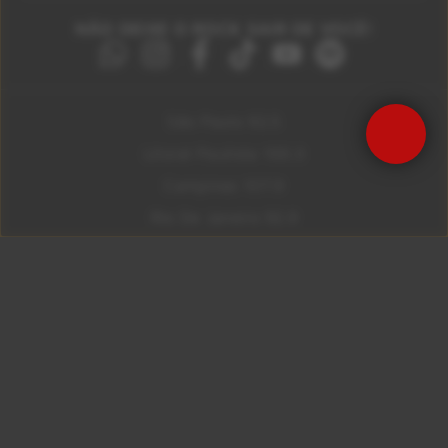
NÃO DEIXE O ROCK SAIR DE VOCÊ!
São Paulo 92.5
Precisa de Ajuda?
Litoral Paulista 100.3
Campinas 107.9
Rio De Janeiro 92.9
Ribeirão Preto 105.3
Brasília 106.7