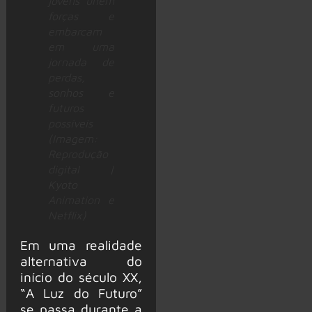
jovens unem
forças e
embarcam
em uma
jornada de
perdas,
sonhos e
futuros
possíveis
(Imagem:
Reprodução
digital |
Kyoto
Animation e
Netflix)
Em uma realidade
alternativa do
início do século XX,
“A Luz do Futuro”
se passa durante a