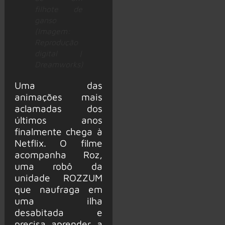
filhote de
ganso
(Imagem:
Reprodução
digital |
Dreamworks)
Uma das
animações mais
aclamadas dos
últimos anos
finalmente chega à
Netflix. O filme
acompanha Roz,
uma robô da
unidade ROZZUM
que naufraga em
uma ilha
desabitada e
precisa aprender a