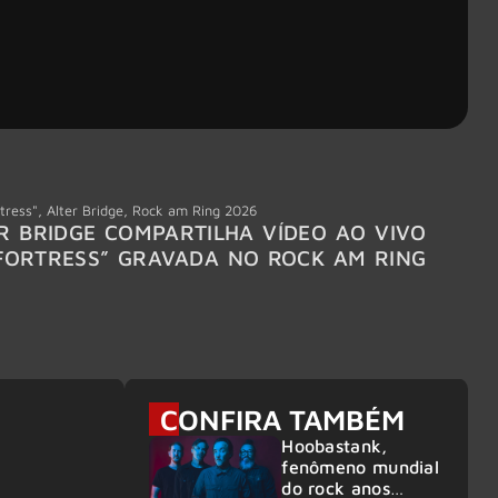
tress"
,
Alter Bridge
,
Rock am Ring 2026
Accept
R BRIDGE COMPARTILHA VÍDEO AO VIVO
ACCE
FORTRESS” GRAVADA NO ROCK AM RING
MEMBR
6
CONFIRA TAMBÉM
Hoobastank,
fenômeno mundial
do rock anos