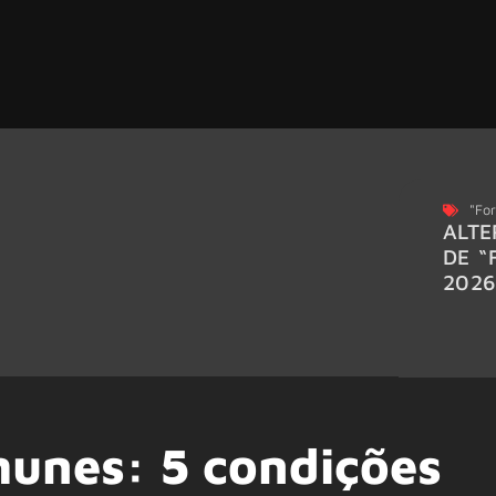
"For
ALTE
DE “
202
unes: 5 condições