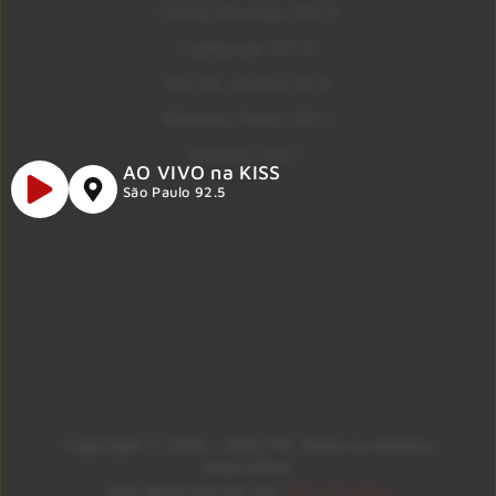
Litoral Paulista 100.3
Campinas 107.9
Rio De Janeiro 92.9
Ribeirão Preto 105.3
Brasília 106.7
AO VIVO na KISS
São Paulo 92.5
Copyright © 2026 – KISS FM. Todos os direitos
reservados.
ID7 Studio
Site desenvolvido por