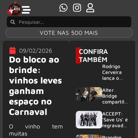
VOTE NAS 500 MAIS
09/02/2026
CONFIRA
Do bloco ao
TAMBÉM
Rodrigo
brinde:
Cerveira
vinhos leves
lança o
single “The
ganham
Searcher”
Alter
Bridge
espaço no
compartilh
a vídeo ao
Carnaval
vivo de
ACCEPT:
“Fortress”
‘Save Us’ é
gravada
regravada
O vinho tem
no Rock
com
muitas
am Ring
membros
Brandon