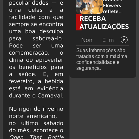
peculiaridades — e
2026
do GHOST
Flowers
uma delas é a
e KORN
reflete
facilidade com que
RECEBA
sobre o
futuro e
sempre se encontra
ATUALIZAÇÕES
levanta
uma boa desculpa
possibilida
para saboreá-lo.
de de
Pode ser uma
deixar os
Suas informações são
comemoração, o
palcos
tratadas com a máxima
clima ou aproveitar
confidencialidade e
os benefícios para
segurança.
a saúde. E, em
fevereiro, a bebida
está em evidência
durante o Carnaval.
No rigor do inverno
norte-americano,
no último sábado
do mês, acontece o
Open That Bottle