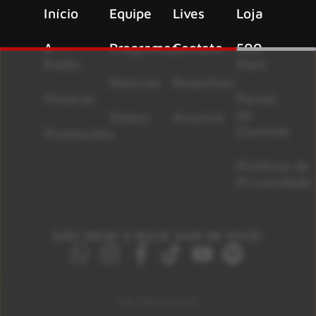
Início
Equipe
Lives
Loja
A
Programas
Contato
500
Rádio
Mais
Notícias
Resenhas
Músicas
Painel
de
Shows
Anuncie
Controle
Promoções
Políticas de
Privacidade
NÃO DEIXE O ROCK SAIR DE VOCÊ!
São Paulo 92.5