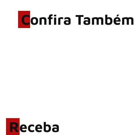
Confira Também
Rodrigo Cerveira lança o
single “The Searcher”
Alter Bridge compartilha
vídeo ao vivo de “Fortress”
gravada no Rock am Ring
2026
ACCEPT: ‘Save Us’ é
regravada com membros do
GHOST e KORN
Brandon Flowers reflete
sobre o futuro e levanta
possibilidade de deixar os
Receba
palcos