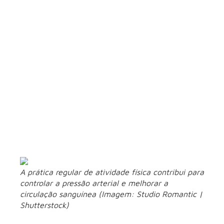
alimentação
equilibrada
Dietas ricas em alimentos ultraprocessados, gorduras e
açúcares contribuem para o aumento da pressão arterial e o
desenvolvimento de doenças metabólicas que impactam os
alimentação
rins. “Uma
baseada em alimentos naturais,
com frutas, verduras e proteínas magras, ajuda não apenas
no controle da pressão, mas também na preservação da
função renal a longo prazo”, afirma a Dra. Andrea Pio de
Abreu.
A prática regular de atividade física contribui para
controlar a pressão arterial e melhorar a
circulação sanguínea (Imagem: Studio Romantic |
Shutterstock)