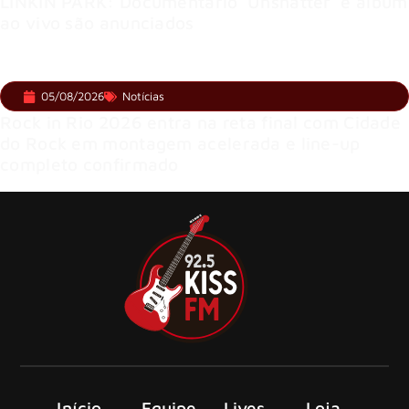
LINKIN PARK: Documentário ‘Unshatter’ e álbum
ao vivo são anunciados
05/08/2026
Notícias
Rock in Rio 2026 entra na reta final com Cidade
do Rock em montagem acelerada e line-up
completo confirmado
Início
Equipe
Lives
Loja