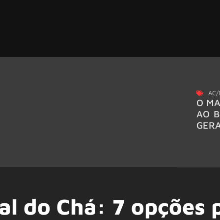
AC/
O MA
AO B
GER
al do Chá: 7 opções 