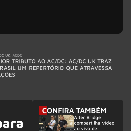
DC UK
,
ACDC
"Break
IOR TRIBUTO AO AC/DC: AC/DC UK TRAZ
MEGAD
RASIL UM REPERTÓRIO QUE ATRAVESSA
TURNÊ
AÇÕES
CONFIRA TAMBÉM
Alter Bridge
para
compartilha vídeo
ao vivo de