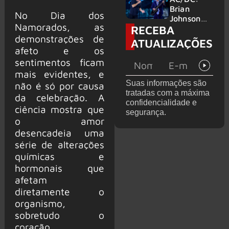
no Wacken
do Bon
Brian
No Dia dos
2027
Jovi com o
Johnson
Namorados, as
RECEBA
supergrupo
quase é
Kings of
demonstrações de
atingido
ATUALIZAÇÕES
Chaos nos
por canhão
afeto e os
Estados
em show
sentimentos ficam
Unidos
mais evidentes, e
Suas informações são
não é só por causa
tratadas com a máxima
da celebração. A
confidencialidade e
ciência mostra que
segurança.
o amor
desencadeia uma
série de alterações
químicas e
hormonais que
afetam
diretamente o
organismo,
sobretudo o
coração.