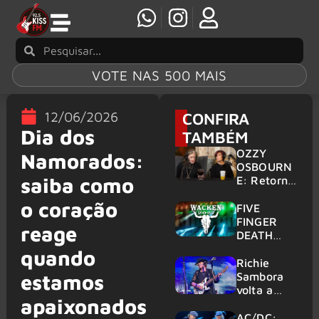
VOTE NAS 500 MAIS
12/06/2026
CONFIRA
Dia dos
TAMBÉM
OZZY
Namorados:
OSBOURN
saiba como
E: Retorno
do Ozzfest
o coração
em 2027 é
FIVE
confirmad
FINGER
reage
o por
DEATH
Sharon
PUNCH,
quando
HELLOWE
Richie
EN:
Sambora
estamos
Gigantes
volta a
apaixonados
são
tocar
anunciados
clássicos
AC/DC: