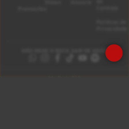
de
Shows
Anuncie
Controle
Promoções
Políticas de
Privacidade
NÃO DEIXE O ROCK SAIR DE VOCÊ!
São Paulo 92.5
Litoral Paulista 100.3
Campinas 107.9
Rio De Janeiro 92.9
Ribeirão Preto 105.3
Brasília 106.7