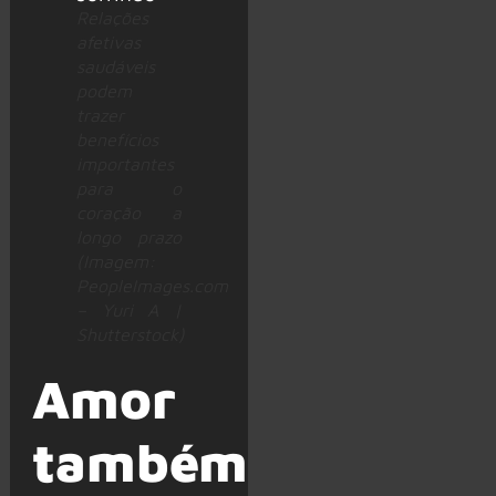
Relações
afetivas
saudáveis
podem
trazer
benefícios
importantes
para o
coração a
longo prazo
(Imagem:
PeopleImages.com
– Yuri A |
Shutterstock)
Amor
também