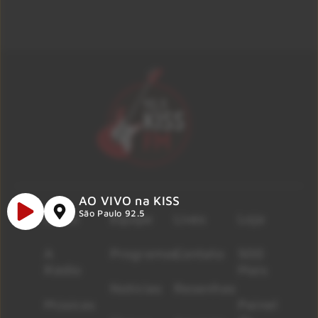
AO VIVO na KISS
São Paulo 92.5
Início
Equipe
Lives
Loja
A
Programas
Contato
500
Rádio
Mais
Notícias
Resenhas
Músicas
Painel