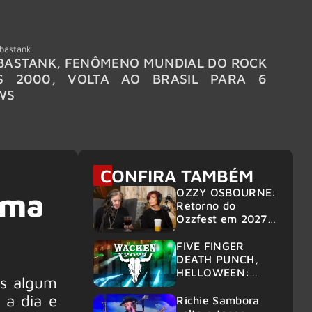
bastank
Wacken
ASTANK, FENÔMENO MUNDIAL DO ROCK
WACKE
S 2000, VOLTA AO BRASIL PARA 6
LINE-
WS
CONFIRA TAMBÉM
OZZY OSBOURNE:
uma
Retorno do
Ozzfest em 2027 é
confirmado por
Sharon
FIVE FINGER
DEATH PUNCH,
HELLOWEEN:
s algum
Gigantes são
 a dia e
anunciados no
Richie Sambora