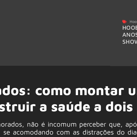
Hoo
HOOB
ANO
SHO
ados: como montar 
struir a saúde a dois
orados, não é incomum perceber que, apó
o se acomodando com as distrações do dia