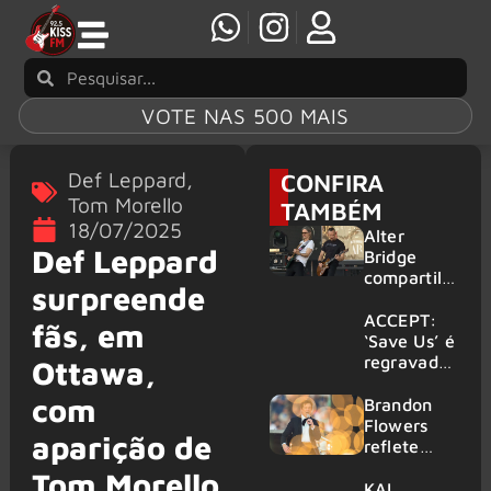
VOTE NAS 500 MAIS
Def Leppard
,
CONFIRA
Tom Morello
TAMBÉM
18/07/2025
Alter
Def Leppard
Bridge
compartilh
surpreende
a vídeo ao
vivo de
ACCEPT:
fãs, em
“Fortress”
‘Save Us’ é
gravada
regravada
Ottawa,
no Rock
com
com
am Ring
membros
Brandon
2026
do GHOST
Flowers
aparição de
e KORN
reflete
sobre o
Tom Morello
futuro e
KAI