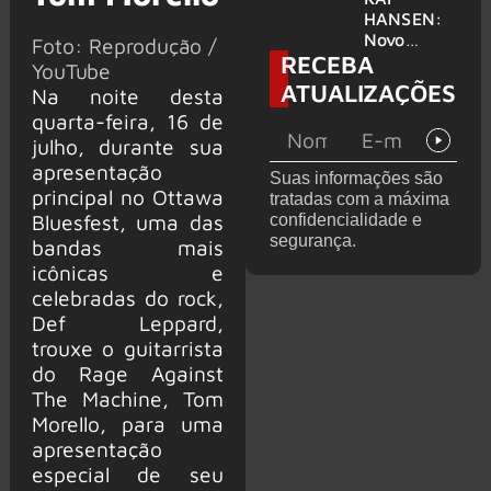
levanta
HANSEN:
possibilida
Novo
Foto: Reprodução /
RECEBA
de de
single
YouTube
deixar os
‘Welcome
ATUALIZAÇÕES
Na noite desta
palcos
To Life’ é
quarta-feira, 16 de
lançado
julho, durante sua
apresentação
Suas informações são
principal no Ottawa
tratadas com a máxima
Bluesfest, uma das
confidencialidade e
segurança.
bandas mais
icônicas e
celebradas do rock,
Def Leppard,
trouxe o guitarrista
do Rage Against
The Machine, Tom
Morello, para uma
apresentação
especial de seu