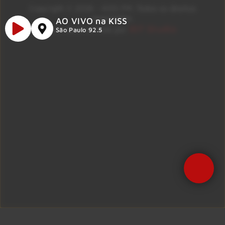
Copyright © 2026 – KISS FM. Todos os direitos
reservados.
AO VIVO na KISS
ID7 Studio
Site desenvolvido por
São Paulo 92.5