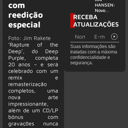
com
levanta
HANSEN:
possibilida
Novo
reedição
RECEBA
de de
single
deixar os
‘Welcome
especial
ATUALIZAÇÕES
palcos
To Life’ é
lançado
Foto: Jim Rakete
‘Rapture of the
Suas informações são
Deep’, do Deep
tratadas com a máxima
Purple, completa
confidencialidade e
segurança.
20 anos – e será
celebrado com um
remix e
remasterização
completos, uma
nova arte
impressionante,
além de um CD/LP
bônus com
gravações nunca