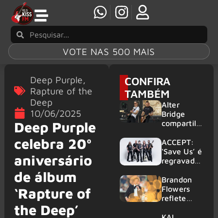
VOTE NAS 500 MAIS
Deep Purple
,
CONFIRA
Rapture of the
TAMBÉM
Deep
Alter
10/06/2025
Bridge
compartilh
Deep Purple
a vídeo ao
celebra 20º
vivo de
ACCEPT:
“Fortress”
‘Save Us’ é
aniversário
gravada
regravada
no Rock
com
de álbum
am Ring
membros
Brandon
2026
do GHOST
Flowers
‘Rapture of
e KORN
reflete
the Deep’
sobre o
futuro e
KAI