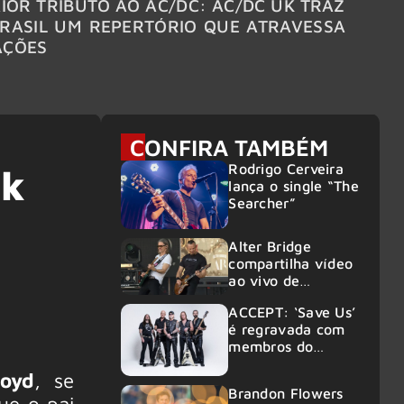
IOR TRIBUTO AO AC/DC: AC/DC UK TRAZ
MEGAD
RASIL UM REPERTÓRIO QUE ATRAVESSA
TURNÊ
AÇÕES
CONFIRA TAMBÉM
Rodrigo Cerveira
nk
lança o single “The
Searcher”
Alter Bridge
compartilha vídeo
ao vivo de
“Fortress” gravada
ACCEPT: ‘Save Us’
no Rock am Ring
é regravada com
2026
membros do
GHOST e KORN
loyd
, se
Brandon Flowers
ue o pai