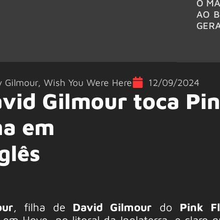
O MA
AO B
GER
 Gilmour
,
Wish You Were Here
12/09/2024
avid Gilmour toca Pi
ha em
glês
ur
, filha de
David Gilmour
do
Pink F
m Hove, no litoral da Inglaterra, e claro q