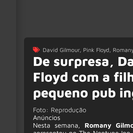
David Gilmour
,
Pink Floyd
,
Romany
De surpresa, D
Floyd com a fil
pequeno pub in
Foto: Reprodução
Anúncios
Nesta semana,
Romany Gilmo
apresentou no The Neptune Inn, e