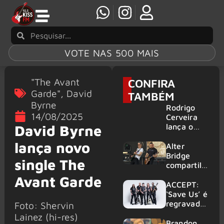
VOTE NAS 500 MAIS
"The Avant
CONFIRA
Garde"
,
David
TAMBÉM
Byrne
Rodrigo
14/08/2025
Cerveira
lança o
David Byrne
single “The
lança novo
Searcher”
Alter
Bridge
single The
compartilh
a vídeo ao
Avant Garde
vivo de
ACCEPT:
“Fortress”
‘Save Us’ é
gravada
regravada
Foto: Shervin
no Rock
com
Lainez (hi-res)
am Ring
membros
Brandon