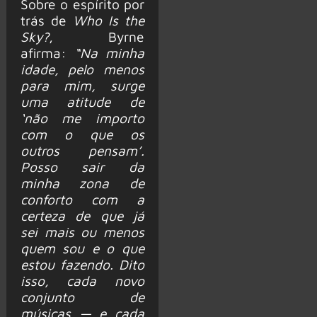
Sobre o espírito por
trás de
Who Is the
Sky?
, Byrne
afirma:
“Na minha
idade, pelo menos
para mim, surge
uma atitude de
‘não me importo
com o que os
outros pensam’.
Posso sair da
minha zona de
conforto com a
certeza de que já
sei mais ou menos
quem sou e o que
estou fazendo. Dito
isso, cada novo
conjunto de
músicas — e cada