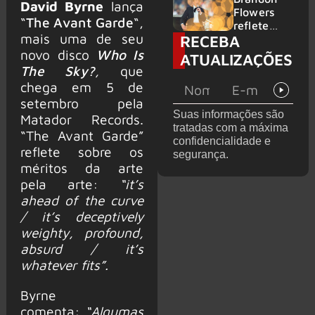
David Byrne
lança
2026
do GHOST
Flowers
“
The Avant Garde
“,
e KORN
reflete
mais uma de seu
RECEBA
sobre o
futuro e
novo disco
Who Is
ATUALIZAÇÕES
levanta
The Sky?
,
que
possibilida
chega em 5 de
de de
setembro pela
deixar os
Suas informações são
Matador Records.
palcos
tratadas com a máxima
“The Avant Garde”
confidencialidade e
reflete sobre os
segurança.
méritos da arte
pela arte:
“it’s
ahead of the curve
/ it’s deceptively
weighty, profound,
absurd / it’s
whatever fits”.
Byrne
comenta:
“Algumas