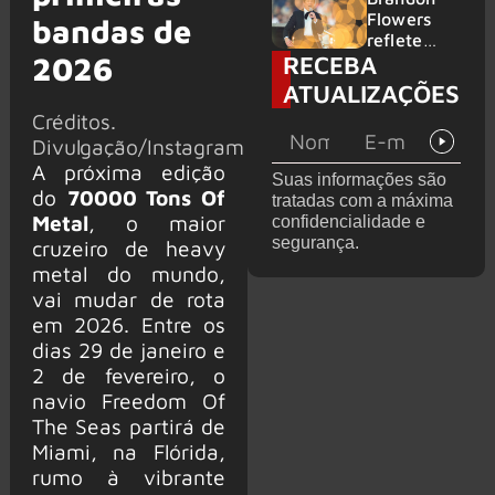
2026
do GHOST
Flowers
bandas de
e KORN
reflete
RECEBA
2026
sobre o
futuro e
ATUALIZAÇÕES
levanta
Créditos.
possibilida
Divulgação/Instagram
de de
deixar os
A próxima edição
Suas informações são
palcos
do
70000 Tons Of
tratadas com a máxima
Metal
, o maior
confidencialidade e
segurança.
cruzeiro de heavy
metal do mundo,
vai mudar de rota
em 2026. Entre os
dias 29 de janeiro e
2 de fevereiro, o
navio Freedom Of
The Seas partirá de
Miami, na Flórida,
rumo à vibrante