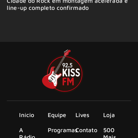
Cidade do Rock em montagem acelerada e
line-up completo confirmado
Início
Equipe
Lives
Loja
A
Programas
Contato
500
Rádio
Mais