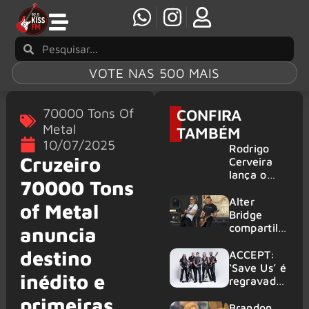
VOTE NAS 500 MAIS
70000 Tons Of
CONFIRA
Metal
TAMBÉM
10/07/2025
Rodrigo
Cruzeiro
Cerveira
lança o
70000 Tons
single “The
Searcher”
Alter
of Metal
Bridge
compartilh
anuncia
a vídeo ao
destino
vivo de
ACCEPT:
“Fortress”
‘Save Us’ é
inédito e
gravada
regravada
no Rock
com
primeiras
am Ring
membros
Brandon