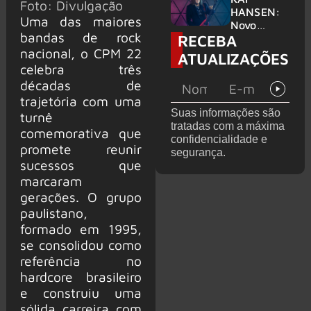
Foto: Divulgação
levanta
HANSEN:
Uma das maiores
possibilida
Novo
bandas de rock
RECEBA
de de
single
deixar os
‘Welcome
nacional, o CPM 22
ATUALIZAÇÕES
palcos
To Life’ é
celebra três
lançado
décadas de
trajetória com uma
Suas informações são
turnê
tratadas com a máxima
comemorativa que
confidencialidade e
promete reunir
segurança.
sucessos que
marcaram
gerações. O grupo
paulistano,
formado em 1995,
se consolidou como
referência no
hardcore brasileiro
e construiu uma
sólida carreira com