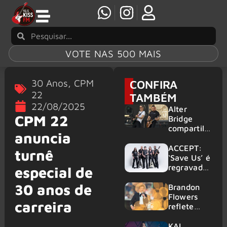
VOTE NAS 500 MAIS
30 Anos
,
CPM
CONFIRA
22
TAMBÉM
22/08/2025
Alter
CPM 22
Bridge
compartilh
anuncia
a vídeo ao
vivo de
ACCEPT:
turnê
“Fortress”
‘Save Us’ é
gravada
regravada
especial de
no Rock
com
30 anos de
am Ring
membros
Brandon
2026
do GHOST
Flowers
carreira
e KORN
reflete
sobre o
futuro e
KAI