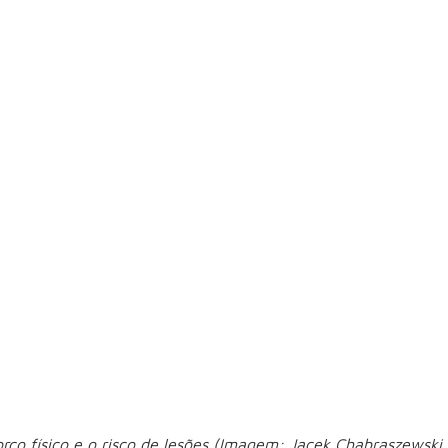
iles
nte exigido em atividades que envolvem arrancadas, aceleraçõ
mentar a carga sobre a região lombar, especialmente em pes
ais exigidos durante a prática esportiva na areia. Quando h
ombros
forto nos joelhos. No beach tennis e no futevôlei, os movi
orço físico e o risco de lesões (Imagem: Jacek Chabraszewski 