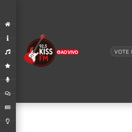
.
"Fortress"
,
Alter Bridge
,
Rock am Ring 2026
ALTER BRIDGE COMPARTILHA VÍDEO AO VIVO D
24/06/2026
VOTE 
Corrida, futevôlei 
causadas por esport
Correr à beira-mar, disputar uma partida de
beach tennis
ou 
mais pessoas a transformar a areia em espaço de prática esp
O avanço do
beach tennis
, por exemplo, ajuda a ilustrar es
de praticantes no país. O número mais do que triplicou des