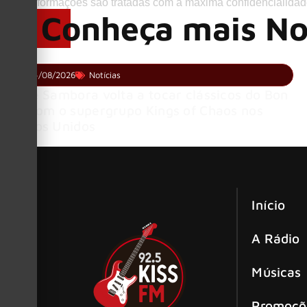
Suas informações são tratadas com a máxima confidencialidad
Conheça mais No
04/08/2026
Notícias
Richie Sambora volta a tocar clássicos do Bon
Jovi com o supergrupo Kings of Chaos nos
Estados Unidos
Início
A Rádio
Músicas
Promoçõ