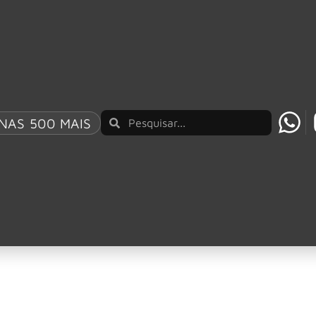
E “FORTRESS” GRAVADA NO ROCK AM RING 2026
NAS 500 MAIS
e beach tennis: 5 le
es na areia
jogar futevôlei são atividades cada vez mais populares entre
ortiva, principalmente durante viagens, fins de semana e mom
se movimento. Segundo estimativas da Confederação Brasileir
de 2021, quando a CBT apontava 400 mil pessoas praticando o