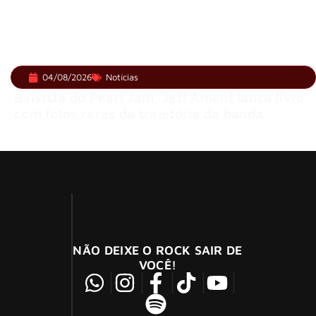
04/08/2026
Notícias
Baixista do Pearl Jam, Jeff Ament lança livro
com fotos raras da trajetória da banda
NÃO DEIXE O ROCK SAIR DE
VOCÊ!