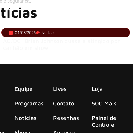
e e segurança.
tícias
04/08/2026
Notícias
AC/DC: Brian Johnson quase é atingido por
canhão em show
Equipe
Lives
Loja
Programas
Contato
500 Mais
Notícias
Resenhas
Painel de
Controle
es
Shows
Anuncie