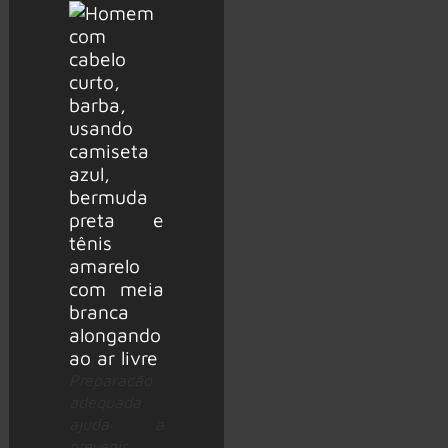
Preparação
adequada
ajuda a
prevenir