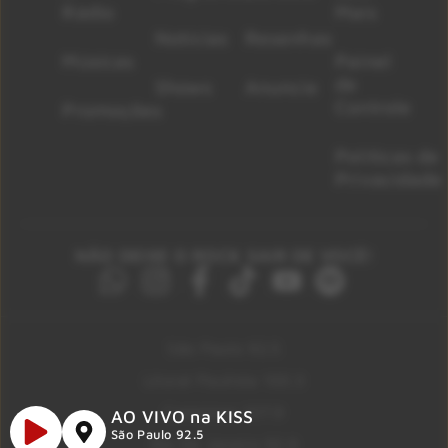
Rádio
Mais
Notícias
Resenhas
Músicas
Painel
de
Shows
Anuncie
Controle
Promoções
Políticas de
Privacidade
NÃO DEIXE O ROCK SAIR DE VOCÊ!
São Paulo 92.5
Litoral Paulista 100.3
Campinas 107.9
AO VIVO na KISS
São Paulo 92.5
Rio De Janeiro 92.9