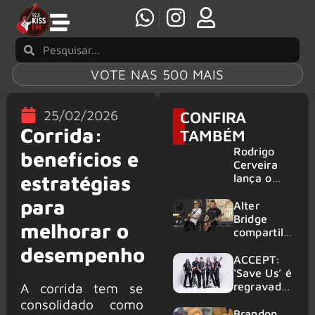
VOTE NAS 500 MAIS
25/02/2026
CONFIRA
Corrida:
TAMBÉM
Rodrigo
benefícios e
Cerveira
estratégias
lança o
single “The
para
Searcher”
Alter
Bridge
melhorar o
compartilh
a vídeo ao
desempenho
vivo de
ACCEPT:
“Fortress”
‘Save Us’ é
gravada
regravada
A corrida tem se
no Rock
com
consolidado como
am Ring
membros
Brandon