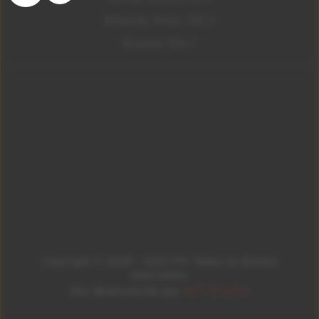
Ribeirão Preto 105.3
Brasília 106.7
Copyright © 2026 – KISS FM. Todos os direitos
reservados.
ID7 Studio
Site desenvolvido por