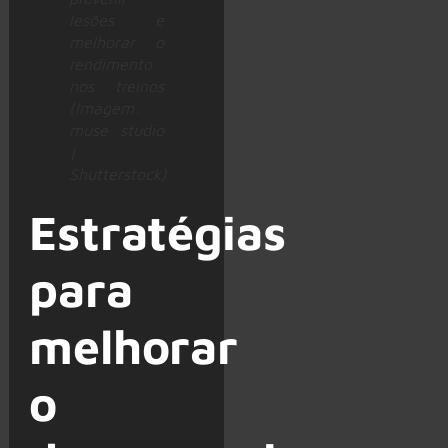
lesões e
melhorar o
rendimento
nos treinos
(Imagem:
muse studio
|
Shutterstock)
Estratégias
para
melhorar
o