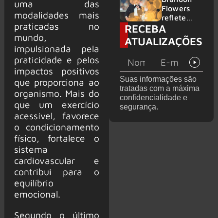
uma das
2026
do GHOST
Flowers
modalidades mais
e KORN
reflete
praticadas no
RECEBA
sobre o
futuro e
mundo,
ATUALIZAÇÕES
levanta
impulsionada pela
possibilida
praticidade e pelos
de de
impactos positivos
deixar os
Suas informações são
que proporciona ao
palcos
tratadas com a máxima
organismo. Mais do
confidencialidade e
que um exercício
segurança.
acessível, favorece
o condicionamento
físico, fortalece o
sistema
cardiovascular e
contribui para o
equilíbrio
emocional.
Segundo o último