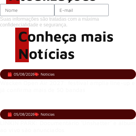
Suas informações são tratadas com a máxima
confidencialidade e segurança.
Conheça mais
Notícias
05/08/2026
Notícias
Wacken Open Air 2027: festival amplia line-up e
já confirma mais de 50 bandas
05/08/2026
Notícias
LINKIN PARK: Documentário ‘Unshatter’ e álbum
ao vivo são anunciados