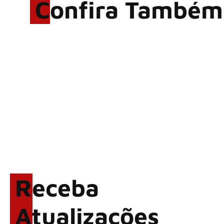
Confira Também
Rodrigo Cerveira lança o
single “The Searcher”
Alter Bridge compartilha
vídeo ao vivo de “Fortress”
gravada no Rock am Ring
2026
ACCEPT: ‘Save Us’ é
regravada com membros do
GHOST e KORN
Brandon Flowers reflete
sobre o futuro e levanta
possibilidade de deixar os
Receba
palcos
Atualizações