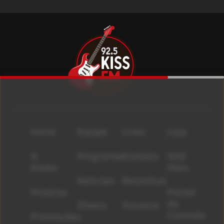
Início
Equipe
Lives
Loja
A
Programas
Contato
500
Rádio
Mais
Notícias
Resenhas
Músicas
Painel
de
Shows
Anuncie
Controle
Promoções