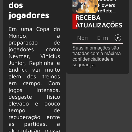
dos
2026
do GHOST
Flowers
e KORN
reflete
jogadores
RECEBA
sobre o
futuro e
ATUALIZAÇÕES
levanta
Em uma Copa do
possibilida
Mundo, a
de de
preparação de
deixar os
Suas informações são
jogadores como
palcos
tratadas com a máxima
Neymar, Vinícius
confidencialidade e
Júnior, Raphinha e
segurança.
Endrick vai muito
além dos treinos
em campo. Com
jogos intensos,
desgaste físico
elevado e pouco
tempo de
recuperação entre
as partidas, a
alimentação passa