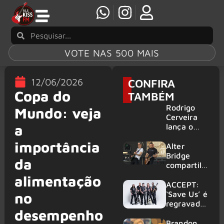
VOTE NAS 500 MAIS
12/06/2026
CONFIRA
Copa do
TAMBÉM
Rodrigo
Mundo: veja
Cerveira
a
lança o
single “The
importância
Searcher”
Alter
Bridge
da
compartilh
a vídeo ao
alimentação
vivo de
ACCEPT:
“Fortress”
‘Save Us’ é
no
gravada
regravada
desempenho
no Rock
com
am Ring
membros
Brandon