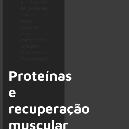
A ingestão
de proteínas
favorece o
reparo
muscular
após o
esforço físico
(Imagem:
New Africa |
Shutterstock)
Proteínas
e
recuperação
muscular