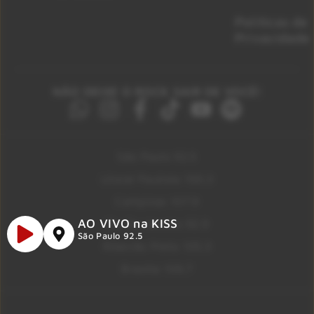
Políticas de
Privacidade
NÃO DEIXE O ROCK SAIR DE VOCÊ!
São Paulo 92.5
Litoral Paulista 100.3
Campinas 107.9
AO VIVO na KISS
Rio De Janeiro 92.9
São Paulo 92.5
Ribeirão Preto 105.3
Brasília 106.7