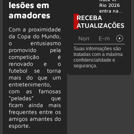
lesões em
bandas
e álbum ao
Rio 2026
vivo são
entra na
amadores
RECEBA
anunciados
reta final
com
ATUALIZAÇÕES
Cidade do
Com a proximidade
Rock em
da Copa do Mundo,
montagem
o entusiasmo
acelerada
Suas informações são
promovido pela
e line-up
tratadas com a máxima
competição é
completo
confidencialidade e
confirmad
renovado e o
segurança.
o
futebol se torna
mais do que um
entretenimento,
com as famosas
“peladas” que
ficam ainda mais
frequentes entre os
amigos amantes do
esporte.