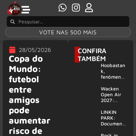
VOTE NAS 500 MAIS
28/05/2026
CONFIRA
Copa do
TAMBÉM
Hoobastan
Mundo:
k,
futebol
fenômeno
mundial do
entre
rock anos
Wacken
2000,
Open Air
amigos
volta ao
2027:
Brasil para
festival
pode
6 shows
amplia
LINKIN
line-up e
PARK:
aumentar
já
Document
risco de
confirma
ário
mais de 50
‘Unshatter’
Rock in