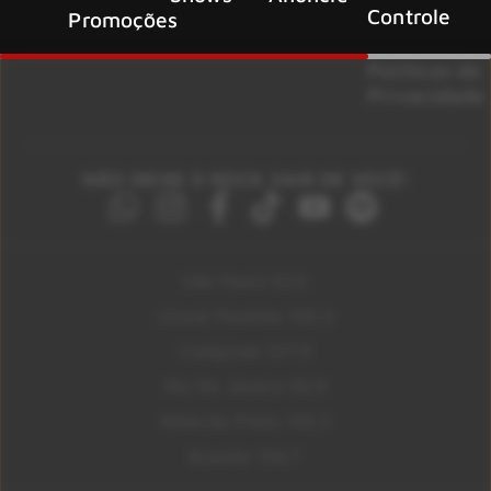
Controle
Promoções
Políticas de
Privacidade
NÃO DEIXE O ROCK SAIR DE VOCÊ!
São Paulo 92.5
Litoral Paulista 100.3
Campinas 107.9
Rio De Janeiro 92.9
Ribeirão Preto 105.3
Brasília 106.7