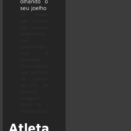
As lesões
são comuns
em pessoas
sedentárias
que
concentram
toda a
atividade
física apenas
nas partidas
de futebol
do fim de
semana
(Imagem:
Hazal Ak |
Shutterstock)
Atleta