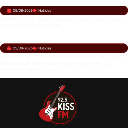
05/08/2026
Notícias
LINKIN PARK: Documentário ‘Unshatter’ e álbum
ao vivo são anunciados
05/08/2026
Notícias
Rock in Rio 2026 entra na reta final com Cidade
do Rock em montagem acelerada e line-up
completo confirmado