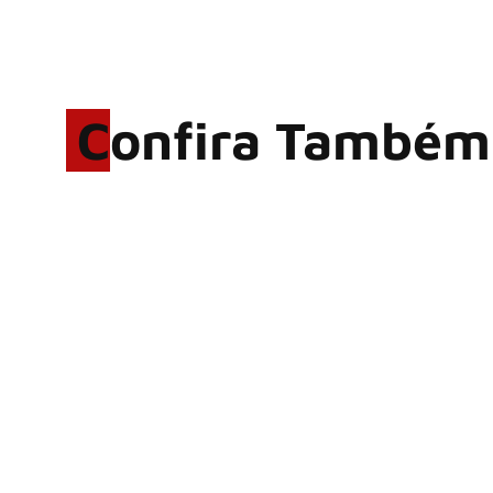
Confira Também
Rodrigo Cerveira lança o
single “The Searcher”
Alter Bridge compartilha
vídeo ao vivo de “Fortress”
gravada no Rock am Ring
2026
ACCEPT: ‘Save Us’ é
regravada com membros do
GHOST e KORN
Brandon Flowers reflete
sobre o futuro e levanta
possibilidade de deixar os