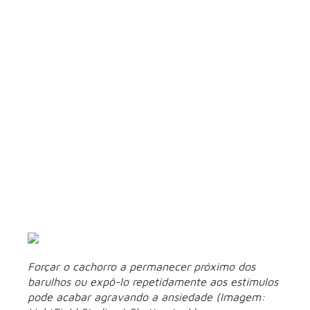
pet
Manter o
pet
física e mentalmente estimulado ao longo do
dia pode fazer toda a diferença na forma como ele reage aos
momentos de estresse. “Muitos tutores focam apenas o
momento do barulho, mas esquecem que o estado
emocional do animal começa a ser construído ao longo do
dia”, alerta o especialista.
Segundo ele, cães que tiveram a rotina preenchida com
atividades físicas, brincadeiras, passeios e estímulos mentais
costumam estar mais relaxados e preparados
emocionalmente para enfrentar situações que geram
estresse. “Já um animal que passou o dia inteiro acumulando
energia pode reagir de forma muito mais intensa aos fogos,
buzinas e movimentações da casa”, diz.
Forçar o cachorro a permanecer próximo dos
barulhos ou expô-lo repetidamente aos estímulos
pode acabar agravando a ansiedade (Imagem: