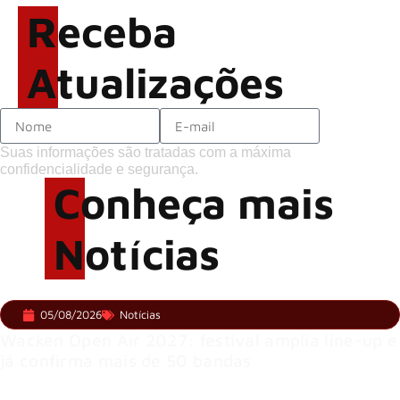
Receba
palcos
Atualizações
Suas informações são tratadas com a máxima
confidencialidade e segurança.
Conheça mais
Notícias
05/08/2026
Notícias
Wacken Open Air 2027: festival amplia line-up e
já confirma mais de 50 bandas