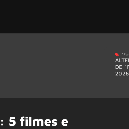
"For
ALTE
DE “
202
 5 filmes e