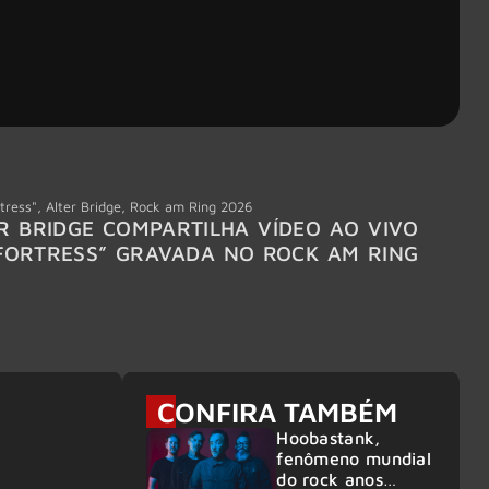
tress"
,
Alter Bridge
,
Rock am Ring 2026
Accept
R BRIDGE COMPARTILHA VÍDEO AO VIVO
ACCE
FORTRESS” GRAVADA NO ROCK AM RING
MEMBR
6
CONFIRA TAMBÉM
Hoobastank,
fenômeno mundial
do rock anos