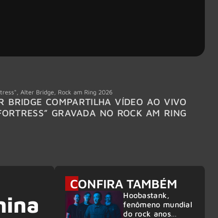
tress"
,
Alter Bridge
,
Rock am Ring 2026
Accept
R BRIDGE COMPARTILHA VÍDEO AO VIVO
ACCE
FORTRESS” GRAVADA NO ROCK AM RING
MEMBR
6
CONFIRA TAMBÉM
Hoobastank,
mina
fenômeno mundial
do rock anos