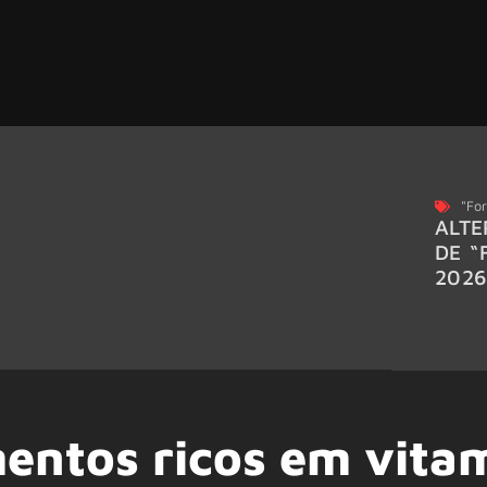
"For
ALTE
DE “
202
mentos ricos em vita