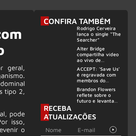
CONFIRA TAMBÉM
Rodrigo Cerveira
 com
lança o single “The
Searcher”
o
Alter Bridge
compartilha vídeo
ao vivo de
“Fortress” gravada
 geral,
ACCEPT: ‘Save Us’
no Rock am Ring
ganismo.
é regravada com
2026
membros do
bdominal
GHOST e KORN
Brandon Flowers
 tipo 2,
reflete sobre o
futuro e levanta
RECEBA
possibilidade de
deixar os palcos
al, pode
ATUALIZAÇÕES
or isso,
evenir o