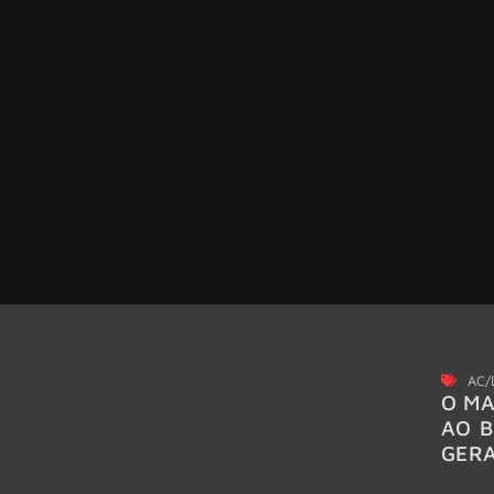
AC/
O MA
AO B
GER