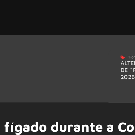
"For
ALTE
DE “
202
 fígado durante a C