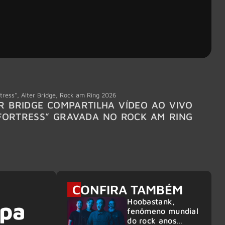
tress"
,
Alter Bridge
,
Rock am Ring 2026
Accept
R BRIDGE COMPARTILHA VÍDEO AO VIVO
ACCE
FORTRESS” GRAVADA NO ROCK AM RING
MEMBR
6
CONFIRA TAMBÉM
Hoobastank,
opa
fenômeno mundial
do rock anos