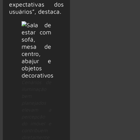
expectativas dos
usuários”, destaca.
Cenários de
iluminação
bem
planejados
elevam a
percepção
do imóvel e
contribuem
diretamente