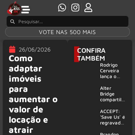
VOTE NAS 500 MAIS
26/06/2026
CONFIRA
Como
TAMBÉM
Rodrigo
adaptar
Cerveira
imóveis
lança o
single “The
para
Searcher”
Alter
Bridge
aumentar o
compartilh
a vídeo ao
valor de
vivo de
ACCEPT:
“Fortress”
‘Save Us’ é
locação e
gravada
regravada
atrair
no Rock
com
am Ring
membros
Brandon