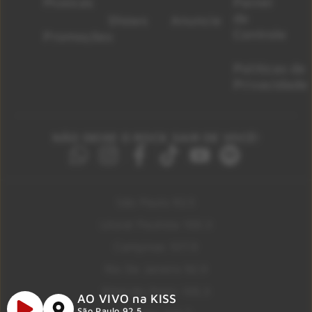
Músicas
Painel
de
Shows
Anuncie
Controle
Promoções
Políticas de
Privacidade
NÃO DEIXE O ROCK SAIR DE VOCÊ!
São Paulo 92.5
Litoral Paulista 100.3
Campinas 107.9
Rio De Janeiro 92.9
Ribeirão Preto 105.3
AO VIVO na KISS
São Paulo 92.5