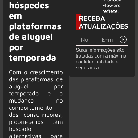
hóspedes
2026
do GHOST
Flowers
e KORN
reflete
em
RECEBA
sobre o
futuro e
plataformas
ATUALIZAÇÕES
levanta
de aluguel
possibilida
de de
por
deixar os
Suas informações são
palcos
temporada
tratadas com a máxima
confidencialidade e
segurança.
Com o crescimento
das plataformas de
aluguel por
temporada e a
mudança no
comportamento
dos consumidores,
proprietários têm
buscado
alternativas para