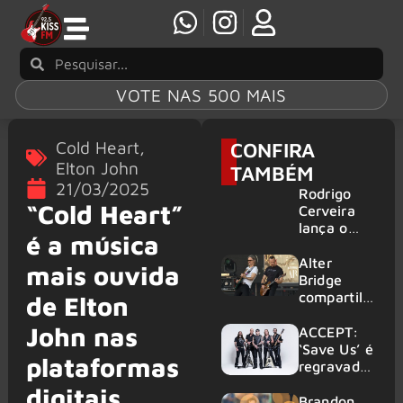
VOTE NAS 500 MAIS
Cold Heart
,
CONFIRA
Elton John
TAMBÉM
21/03/2025
Rodrigo
“Cold Heart”
Cerveira
lança o
é a música
single “The
Searcher”
Alter
mais ouvida
Bridge
compartilh
de Elton
a vídeo ao
John nas
vivo de
ACCEPT:
“Fortress”
‘Save Us’ é
plataformas
gravada
regravada
no Rock
com
digitais
am Ring
membros
Brandon