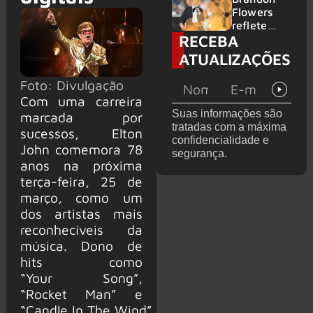
2026
do GHOST
Flowers
e KORN
reflete
RECEBA
sobre o
futuro e
ATUALIZAÇÕES
levanta
possibilida
Foto: Divulgação
de de
Com uma carreira
deixar os
Suas informações são
marcada por
palcos
tratadas com a máxima
sucessos, Elton
confidencialidade e
John comemora 78
segurança.
anos na próxima
terça-feira, 25 de
março, como um
dos artistas mais
reconhecíveis da
música. Dono de
hits como
“Your Song”,
“Rocket Man” e
“Candle In The Wind”,