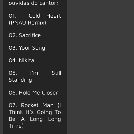
ouvidas do cantor:
01. Cold Heart
(PNAU Remix)
02. Sacrifice
03. Your Song
04. Nikita
05. I’m Still
Standing
06. Hold Me Closer
07. Rocket Man (I
Think It’s Going To
Be A Long Long
Time)