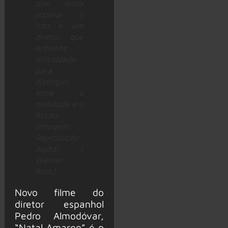
que tenta
superar o
luto e um
diretor que
enfrenta
dificuldade
para
distinguir
entre a
realidade e a
ficção
(Imagem:
Reprodução
digital |
Warner
Bros.)
Novo filme do
diretor espanhol
Pedro Almodóvar,
“Natal Amargo” é o