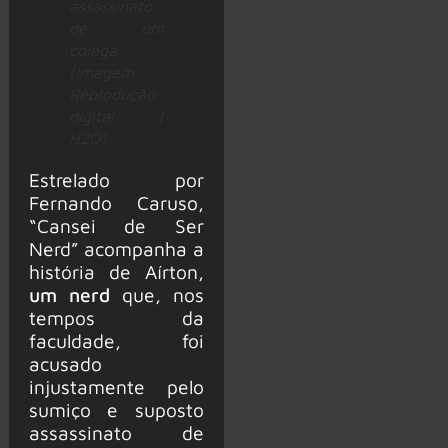
assassinato
de um
colega
(Imagem:
Reprodução
digital |
H2O)
Estrelado por
Fernando Caruso,
“Cansei de Ser
Nerd” acompanha a
história de Aírton,
um nerd
que, nos
tempos da
faculdade, foi
acusado
injustamente pelo
sumiço e suposto
assassinato de