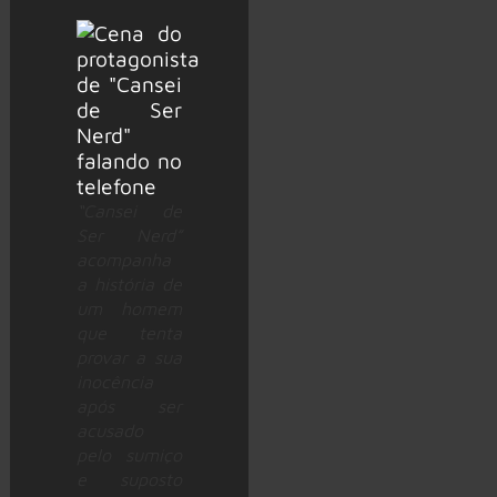
“Cansei de
Ser Nerd”
acompanha
a história de
um homem
que tenta
provar a sua
inocência
após ser
acusado
pelo sumiço
e suposto