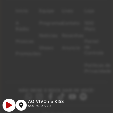
Início
Equipe
Lives
Loja
A
Programas
Contato
500
Rádio
Mais
Notícias
Resenhas
Músicas
Painel
de
Shows
Anuncie
Controle
Promoções
Políticas de
Privacidade
NÃO DEIXE O ROCK SAIR DE VOCÊ!
AO VIVO na KISS
São Paulo 92.5