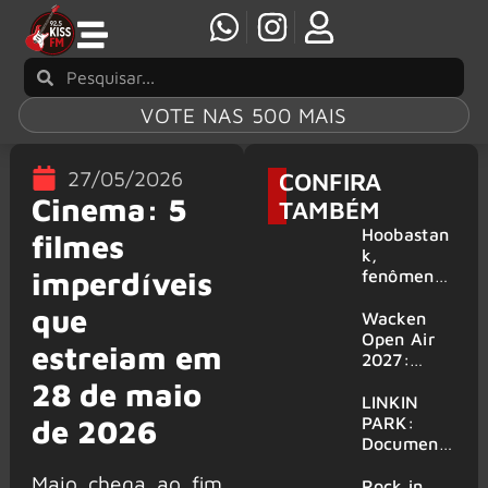
VOTE NAS 500 MAIS
27/05/2026
CONFIRA
Cinema: 5
TAMBÉM
Hoobastan
filmes
k,
imperdíveis
fenômeno
mundial do
que
rock anos
Wacken
2000,
Open Air
estreiam em
volta ao
2027:
Brasil para
festival
28 de maio
6 shows
amplia
LINKIN
line-up e
PARK:
de 2026
já
Document
confirma
ário
Maio chega ao fim
mais de 50
‘Unshatter’
Rock in