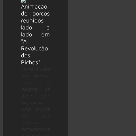
“A Revolução
dos Bichos”
conta a
história de
porcos que
organizam
uma revolta
em uma
fazenda
administrada
por humanos