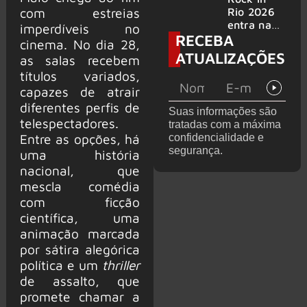
bandas
e álbum ao
com estreias
Rio 2026
vivo são
entra na
imperdíveis no
RECEBA
anunciados
reta final
cinema. No dia 28,
com
ATUALIZAÇÕES
as salas recebem
Cidade do
títulos variados,
Rock em
montagem
capazes de atrair
acelerada
diferentes perfis de
Suas informações são
e line-up
telespectadores.
tratadas com a máxima
completo
Entre as opções, há
confidencialidade e
confirmad
segurança.
uma história
o
nacional, que
mescla comédia
com ficção
científica, uma
animação marcada
por sátira alegórica
política e um
thriller
de assalto, que
promete chamar a