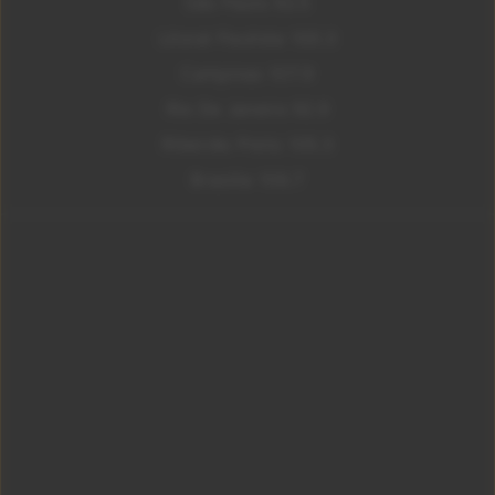
São Paulo 92.5
Litoral Paulista 100.3
Campinas 107.9
Rio De Janeiro 92.9
Ribeirão Preto 105.3
Brasília 106.7