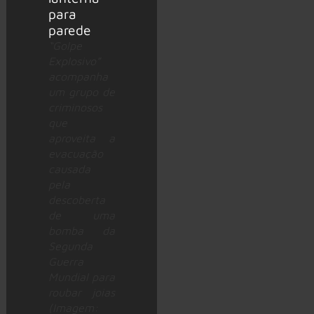
“Golpe
Explosivo”
acompanha
um grupo de
criminosos
que
aproveita a
evacuação
causada
pela
descoberta
de uma
bomba da
Segunda
Guerra
Mundial para
roubar joias
(Imagem: