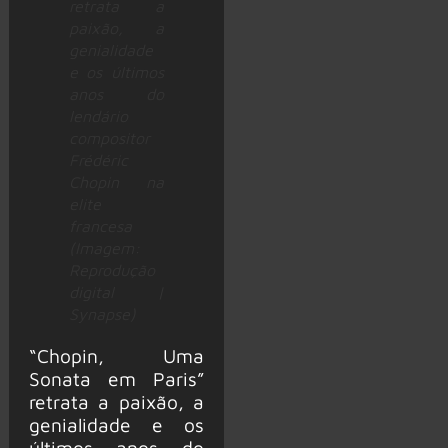
retrata a
paixão, a
genialidade
e os últimos
anos do
lendário
compositor
Frédéric
Chopin na
elite
francesa
(Imagem:
Reprodução
digital |
Synapse)
“Chopin, Uma
Sonata em Paris”
retrata a paixão, a
genialidade e os
últimos anos do