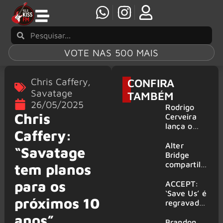
VOTE NAS 500 MAIS
Chris Caffery
,
CONFIRA
Savatage
TAMBÉM
26/05/2025
Rodrigo
Chris
Cerveira
lança o
Caffery:
single “The
Searcher”
Alter
“Savatage
Bridge
compartilh
tem planos
a vídeo ao
para os
vivo de
ACCEPT:
“Fortress”
‘Save Us’ é
próximos 10
gravada
regravada
no Rock
com
anos”
am Ring
membros
Brandon