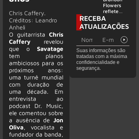
2026
do GHOST
Flowers
e KORN
reflete
Chris Caffery.
RECEBA
sobre o
Créditos: Leandro
futuro e
ATUALIZAÇÕES
Anheli
levanta
O guitarrista
Chris
possibilida
de de
Caffery
revelou
deixar os
que o
Savatage
Suas informações são
palcos
tem planos
tratadas com a máxima
ambiciosos para os
confidencialidade e
segurança.
próximos anos:
uma turnê mundial
com duração de
uma década. Em
entrevista ao
podcast Dr. Music,
ele comentou sobre
a ausência de
Jon
Oliva
, vocalista e
fundador da banda,