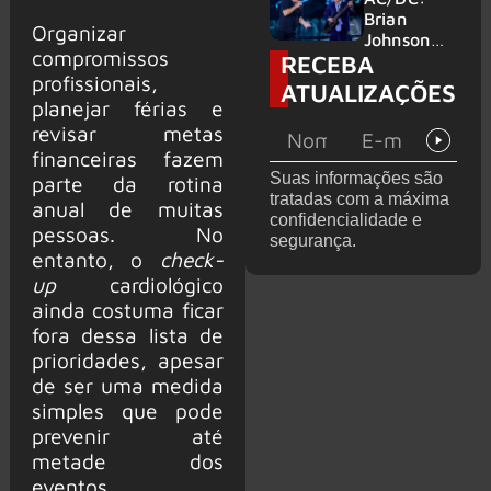
no Wacken
do Bon
Brian
Organizar
2027
Jovi com o
Johnson
compromissos
RECEBA
supergrupo
quase é
Kings of
profissionais,
atingido
ATUALIZAÇÕES
Chaos nos
por canhão
planejar férias e
Estados
em show
revisar metas
Unidos
financeiras fazem
Suas informações são
parte da rotina
tratadas com a máxima
anual de muitas
confidencialidade e
pessoas. No
segurança.
entanto, o
check-
up
cardiológico
ainda costuma ficar
fora dessa lista de
prioridades, apesar
de ser uma medida
simples que pode
prevenir até
metade dos
eventos