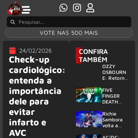
VOTE NAS 500 MAIS
24/02/2026
CONFIRA
Check-up
TAMBÉM
OZZY
cardiológico:
OSBOURN
entenda a
E: Retorno
do Ozzfest
importância
em 2027 é
FIVE
confirmad
FINGER
dele para
o por
DEATH
Sharon
PUNCH,
evitar
HELLOWE
Richie
EN:
Sambora
infarto e
Gigantes
volta a
AVC
são
tocar
anunciados
clássicos
AC/DC: