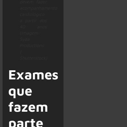
devem fazer
acompanhamento
cardiológico
a partir dos
40 anos
(Imagem:
Syda
Productions
|
Shutterstock)
Exames
que
fazem
parte