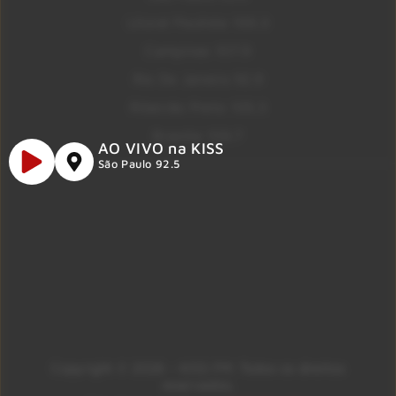
Litoral Paulista 100.3
Campinas 107.9
Rio De Janeiro 92.9
Ribeirão Preto 105.3
Brasília 106.7
AO VIVO na KISS
São Paulo 92.5
Copyright © 2026 – KISS FM. Todos os direitos
reservados.