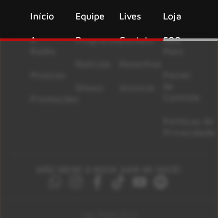
Início
Equipe
Lives
Loja
A
Programas
Contato
500
Rádio
Mais
Notícias
Resenhas
Músicas
Painel
de
Shows
Anuncie
Controle
Promoções
Políticas de
Privacidade
NÃO DEIXE O ROCK SAIR DE VOCÊ!
São Paulo 92.5