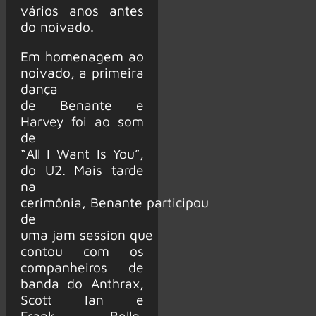
vários anos antes
do noivado.
Em homenagem ao
noivado, a primeira
dança
de Benante e
Harvey foi ao som
de
“All I Want Is You”,
do U2. Mais tarde
na
cerimônia, Benante participou
de
uma jam session que
contou com os
companheiros de
banda do Anthrax,
Scott Ian e
Frank Bello,