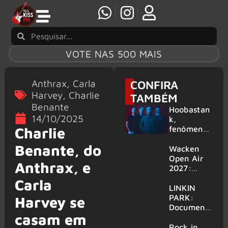
VOTE NAS 500 MAIS
Anthrax
,
Carla
CONFIRA
Harvey
,
Charlie
TAMBÉM
Benante
Hoobastan
14/10/2025
k,
fenômeno
Charlie
mundial do
Benante, do
rock anos
Wacken
2000,
Open Air
Anthrax, e
volta ao
2027:
Brasil para
festival
Carla
6 shows
amplia
LINKIN
line-up e
PARK:
Harvey se
já
Document
casam em
confirma
ário
mais de 50
‘Unshatter’
Rock in