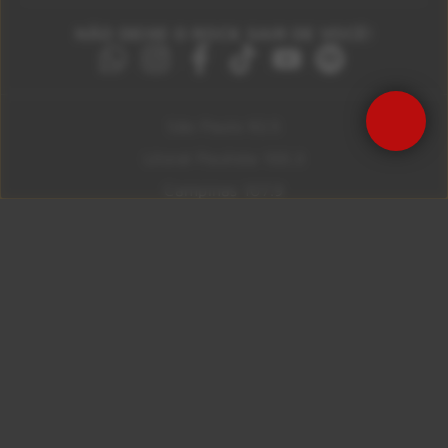
NÃO DEIXE O ROCK SAIR DE VOCÊ!
Precisa de Ajuda?
São Paulo 92.5
Litoral Paulista 100.3
Campinas 107.9
Rio De Janeiro 92.9
Ribeirão Preto 105.3
Brasília 106.7