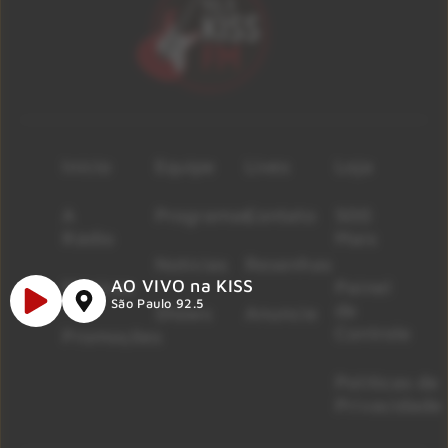
Início
Equipe
Lives
Loja
A
Programas
Contato
500
Rádio
Mais
Notícias
Resenhas
Músicas
Painel
AO VIVO na KISS
São Paulo 92.5
de
Shows
Anuncie
Controle
Promoções
Políticas de
Privacidade