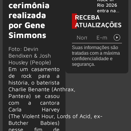
cerimônia
bandas
e álbum ao
Rio 2026
vivo são
entra na
realizada
RECEBA
anunciados
reta final
com
por Gene
ATUALIZAÇÕES
Cidade do
Simmons
Rock em
montagem
acelerada
Suas informações são
Foto: Devin
e line-up
tratadas com a máxima
Bendixen & Josh
completo
confidencialidade e
confirmad
Housley (People)
segurança.
o
Em um casamento
de rock para a
história, o baterista
Charlie Benante (Anthrax,
Pantera) se casou
com a cantora
Carla Harvey
(The Violent Hour, Lords of Acid, ex-
Butcher Babies)
nesse fim de