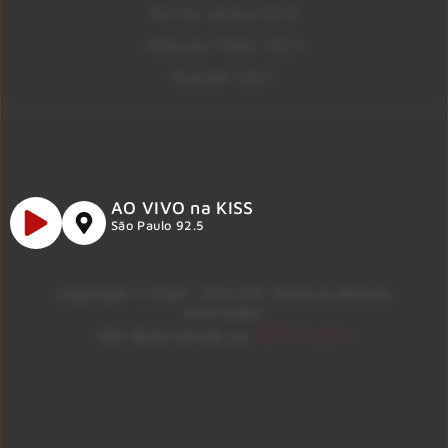
Rio De Janeiro 92.9
Ribeirão Preto 105.3
Brasília 106.7
AO VIVO na KISS
São Paulo 92.5
Copyright © 2026 – KISS FM. Todos os direitos
reservados.
ID7 Studio
Site desenvolvido por