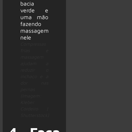
Compressas
frias e
massagem
ajudam a
reduzir o
inchaço e a
dor nas
pernas
(Imagem:
Kleber
Cordeiro |
Shutterstock)