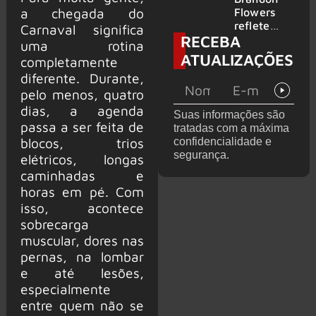
2026
do GHOST
a chegada do
Flowers
e KORN
reflete
Carnaval significa
RECEBA
sobre o
uma rotina
futuro e
ATUALIZAÇÕES
completamente
levanta
diferente. Durante,
possibilida
de de
pelo menos, quatro
deixar os
dias, a agenda
Suas informações são
palcos
passa a ser feita de
tratadas com a máxima
blocos, trios
confidencialidade e
segurança.
elétricos, longas
caminhadas e
horas em pé. Com
isso, acontece
sobrecarga
muscular, dores nas
pernas, na lombar
e até lesões,
especialmente
entre quem não se