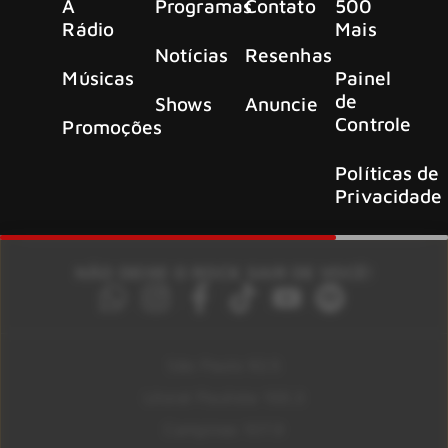
A
Programas
Contato
500
Rádio
Mais
Notícias
Resenhas
Músicas
Painel
de
Shows
Anuncie
Controle
Promoções
Políticas de
Privacidade
NÃO DEIXE O ROCK SAIR DE VOCÊ!
São Paulo 92.5
Litoral Paulista 100.3
Campinas 107.9