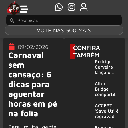
VOTE NAS 500 MAIS
09/02/2026
CONFIRA
Carnaval
TAMBÉM
Rodrigo
sem
Cerveira
cansaço: 6
lança o
single “The
dicas para
Searcher”
Alter
Bridge
aguentar
compartilh
a vídeo ao
horas em pé
vivo de
ACCEPT:
“Fortress”
‘Save Us’ é
na folia
gravada
regravada
no Rock
com
Para muita gente,
am Ring
membros
Brandon