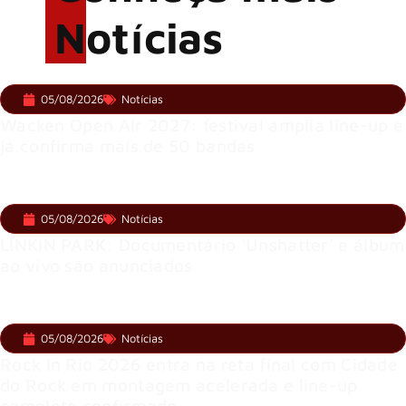
Notícias
05/08/2026
Notícias
Wacken Open Air 2027: festival amplia line-up e
já confirma mais de 50 bandas
05/08/2026
Notícias
LINKIN PARK: Documentário ‘Unshatter’ e álbum
ao vivo são anunciados
05/08/2026
Notícias
Rock in Rio 2026 entra na reta final com Cidade
do Rock em montagem acelerada e line-up
completo confirmado