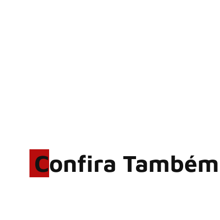
Confira Também
Rodrigo Cerveira lança o
single “The Searcher”
Alter Bridge compartilha