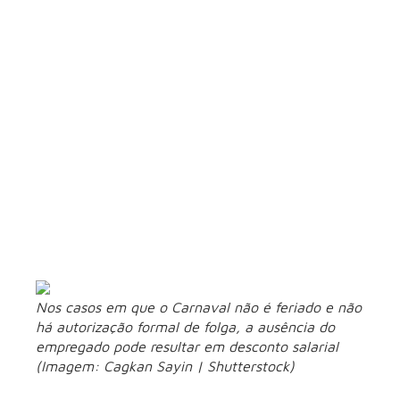
Outro erro comum é a realização de acordos informais de
compensação de jornada, os chamados “acordos de boca”. A
legislação trabalhista permite a compensação de horas, mas
dentro de critérios formais. Isso pode ocorrer, por exemplo,
por meio de:
Acordo individual com compensação dentro do mesmo
mês;
Banco de horas regularmente instituído.
Fora dessas hipóteses, a compensação pode ser considerada
inválida, abrindo espaço para questionamentos judiciais.
“Muitos gestores acreditam que combinar verbalmente é
suficiente, mas isso pode gerar insegurança jurídica tanto
para a empresa quanto para o trabalhador”, alerta Giovanna
Tawada.
Nos casos em que o Carnaval não é feriado e não
há autorização formal de folga, a ausência do
empregado pode resultar em desconto salarial
(Imagem: Cagkan Sayin | Shutterstock)