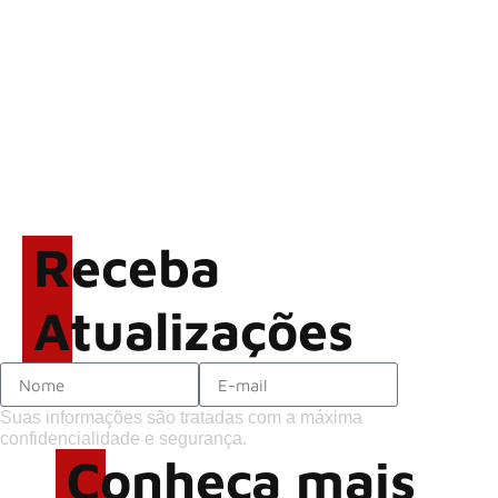
vídeo ao vivo de “Fortress”
gravada no Rock am Ring
2026
ACCEPT: ‘Save Us’ é
regravada com membros do
GHOST e KORN
Brandon Flowers reflete
sobre o futuro e levanta
possibilidade de deixar os
Receba
palcos
Atualizações
Suas informações são tratadas com a máxima
confidencialidade e segurança.
Conheça mais