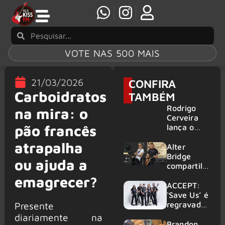
VOTE NAS 500 MAIS
21/03/2026
CONFIRA
Carboidratos
TAMBÉM
Rodrigo
na mira: o
Cerveira
pão francês
lança o
single “The
atrapalha
Searcher”
Alter
Bridge
ou ajuda a
compartilh
a vídeo ao
emagrecer?
vivo de
ACCEPT:
“Fortress”
‘Save Us’ é
gravada
regravada
Presente
no Rock
com
diariamente na
am Ring
membros
Brandon