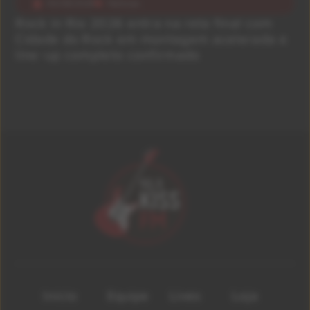
05/08/2026
Notícias
Rock in Rio 2026 entra na reta final com
Cidade do Rock em montagem acelerada e
line-up completo confirmado
Início
Equipe
Lives
Loja