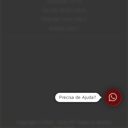
Campinas 107.9
Rio De Janeiro 92.9
Ribeirão Preto 105.3
Brasília 106.7
Precisa de Ajuda?
Copyright © 2026 – KISS FM. Todos os direitos
reservados.