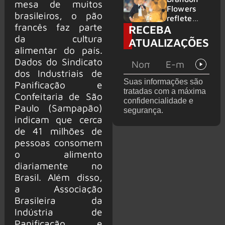
mesa de muitos
2026
do GHOST
Flowers
brasileiros, o pão
e KORN
reflete
francês faz parte
RECEBA
sobre o
futuro e
da cultura
ATUALIZAÇÕES
levanta
alimentar do país.
possibilida
Dados do Sindicato
de de
dos Industriais de
deixar os
Suas informações são
Panificação e
palcos
tratadas com a máxima
Confeitaria de São
confidencialidade e
Paulo (Sampapão)
segurança.
indicam que cerca
de 41 milhões de
pessoas consomem
o alimento
diariamente no
Brasil. Além disso,
a Associação
Brasileira da
Indústria de
Panificação e