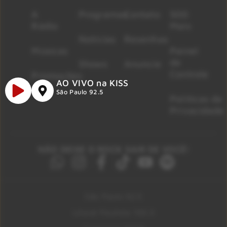
A
Programas
Contato
500
Rádio
Mais
Notícias
Resenhas
Músicas
Painel
de
Shows
Anuncie
Controle
Promoções
AO VIVO na KISS
São Paulo 92.5
Políticas de
Privacidade
NÃO DEIXE O ROCK SAIR DE VOCÊ!
São Paulo 92.5
Litoral Paulista 100.3