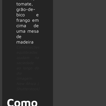
Combinações
equilibradas
ajudam na
saciedade
ao longo do
dia
(Imagem:
New África |
Shutterstock)
Como