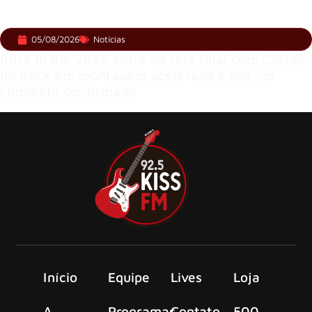
05/08/2026
Notícias
Rock in Rio 2026 entra na reta final com Cidade
do Rock em montagem acelerada e line-up
completo confirmado
Início
Equipe
Lives
Loja
A
Programas
Contato
500