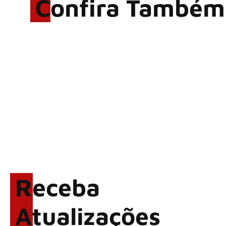
Confira Também
Rodrigo Cerveira lança o
single “The Searcher”
Alter Bridge compartilha
vídeo ao vivo de “Fortress”
gravada no Rock am Ring
2026
ACCEPT: ‘Save Us’ é
regravada com membros do
GHOST e KORN
Brandon Flowers reflete
sobre o futuro e levanta
possibilidade de deixar os
Receba
palcos
Atualizações