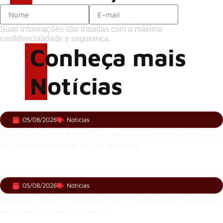
Suas informações são tratadas com a máxima
confidencialidade e segurança.
Conheça mais
Notícias
05/08/2026
Notícias
Wacken Open Air 2027: festival amplia line-up e
já confirma mais de 50 bandas
05/08/2026
Notícias
LINKIN PARK: Documentário ‘Unshatter’ e álbum
ao vivo são anunciados