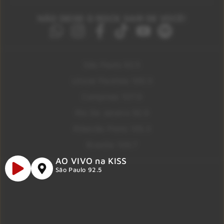
NÃO DEIXE O ROCK SAIR DE VOCÊ!
São Paulo 92.5
Litoral Paulista 100.3
Campinas 107.9
Rio De Janeiro 92.9
Ribeirão Preto 105.3
Brasília 106.7
AO VIVO na KISS
São Paulo 92.5