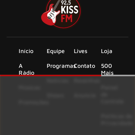
Início
Equipe
Lives
Loja
A
Programas
Contato
500
Rádio
Mais
Notícias
Resenhas
Músicas
Painel
de
Shows
Anuncie
Controle
Promoções
Políticas de
Privacidade