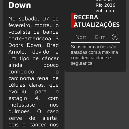
Down
bandas
e álbum ao
Rio 2026
vivo são
entra na
RECEBA
anunciados
reta final
No sábado, 07 de
com
ATUALIZAÇÕES
fevereiro, morreu o
Cidade do
vocalista da banda
Rock em
norte-americana 3
montagem
acelerada
Doors Down, Brad
Suas informações são
e line-up
Arnold, devido a
tratadas com a máxima
completo
um tipo de câncer
confidencialidade e
confirmad
segurança.
ainda pouco
o
conhecido: o
carcinoma renal de
células claras, que
evoluiu para o
estágio 4, com
metástase nos
pulmões. O caso
serve de alerta,
pois o câncer nos