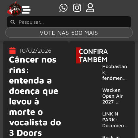
VOTE NAS 500 MAIS
10/02/2026
CONFIRA
Câncer nos
TAMBÉM
Hoobastan
rins:
k,
entenda a
fenômeno
mundial do
doença que
rock anos
Wacken
2000,
Open Air
levou à
volta ao
2027:
Brasil para
festival
morte o
6 shows
amplia
LINKIN
line-up e
PARK:
vocalista do
já
Document
3 Doors
confirma
ário
mais de 50
‘Unshatter’
Rock in