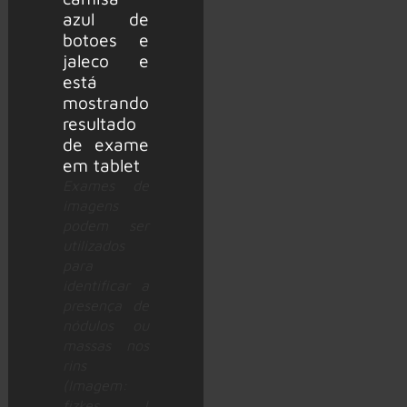
Exames de
imagens
podem ser
utilizados
para
identificar a
presença de
nódulos ou
massas nos
rins
(Imagem:
fizkes |