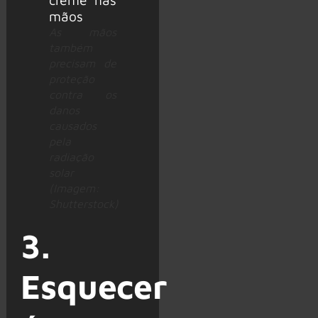
As mãos
também
precisam de
proteção
contra os
danos
causados
pela
radiação
solar
(Imagem:
Shutterstock)
3.
Esquecer