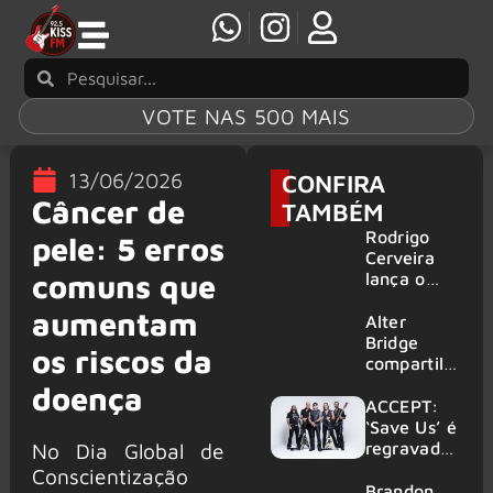
VOTE NAS 500 MAIS
13/06/2026
CONFIRA
Câncer de
TAMBÉM
Rodrigo
pele: 5 erros
Cerveira
comuns que
lança o
single “The
aumentam
Searcher”
Alter
Bridge
os riscos da
compartilh
a vídeo ao
doença
vivo de
ACCEPT:
“Fortress”
‘Save Us’ é
gravada
regravada
No Dia Global de
no Rock
com
Conscientização
am Ring
membros
Brandon