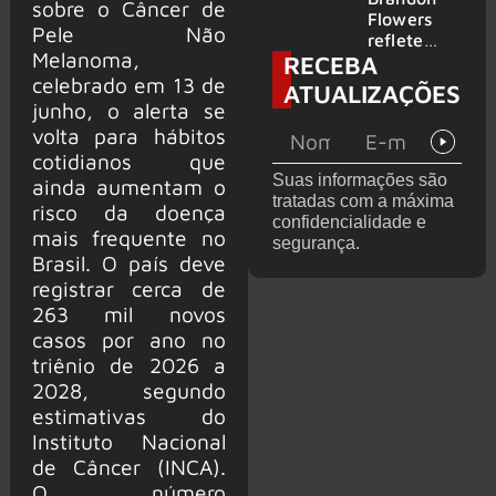
sobre o Câncer de
2026
do GHOST
Flowers
Pele Não
e KORN
reflete
Melanoma,
RECEBA
sobre o
futuro e
celebrado em 13 de
ATUALIZAÇÕES
levanta
junho, o alerta se
possibilida
volta para hábitos
de de
cotidianos que
deixar os
Suas informações são
ainda aumentam o
palcos
tratadas com a máxima
risco da doença
confidencialidade e
mais frequente no
segurança.
Brasil. O país deve
registrar cerca de
263 mil novos
casos por ano no
triênio de 2026 a
2028, segundo
estimativas do
Instituto Nacional
de Câncer (INCA).
O número