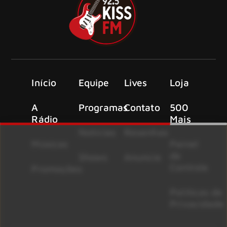
Início
Equipe
Lives
Loja
A
Programas
Contato
500
Rádio
Mais
Notícias
Resenhas
Músicas
Painel
de
Shows
Anuncie
Controle
Promoções
Políticas de
Privacidade