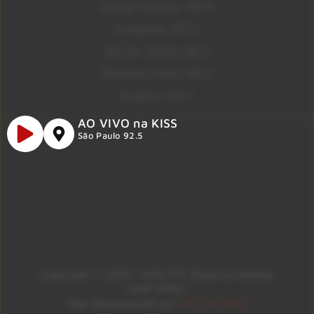
Litoral Paulista 100.3
Campinas 107.9
Rio De Janeiro 92.9
Ribeirão Preto 105.3
Brasília 106.7
AO VIVO na KISS
São Paulo 92.5
Copyright © 2026 – KISS FM. Todos os direitos
reservados.
ID7 Studio
Site desenvolvido por