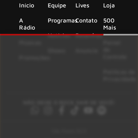
Início
Equipe
Lives
Loja
A
Programas
Contato
500
Rádio
Mais
Notícias
Resenhas
Músicas
Painel
de
Shows
Anuncie
Controle
Promoções
Políticas de
Privacidade
NÃO DEIXE O ROCK SAIR DE VOCÊ!
São Paulo 92.5