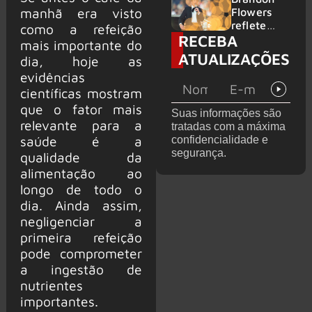
2026
do GHOST
manhã era visto
Flowers
e KORN
reflete
como a refeição
RECEBA
sobre o
mais importante do
futuro e
ATUALIZAÇÕES
dia, hoje as
levanta
evidências
possibilida
de de
científicas mostram
deixar os
que o fator mais
Suas informações são
palcos
relevante para a
tratadas com a máxima
saúde é a
confidencialidade e
segurança.
qualidade da
alimentação ao
longo de todo o
dia. Ainda assim,
negligenciar a
primeira refeição
pode comprometer
a ingestão de
nutrientes
importantes.