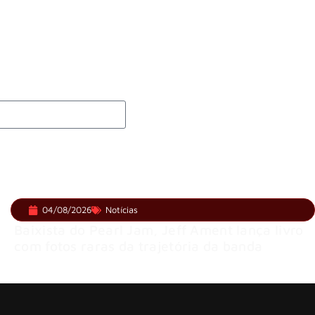
r’ e álbum ao vivo são anunciados
l com Cidade do Rock em montagem acelerada e line-up
04/08/2026
Notícias
Baixista do Pearl Jam, Jeff Ament lança livro
com fotos raras da trajetória da banda