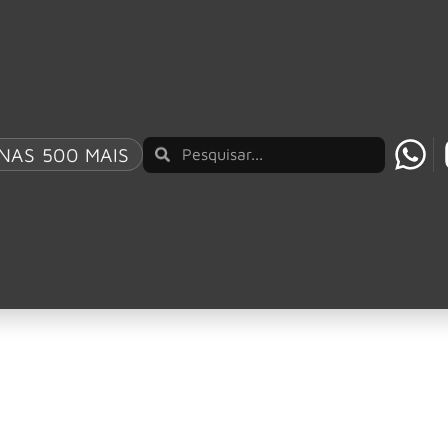
E “FORTRESS” GRAVADA NO ROCK AM RING 2026
NAS 500 MAIS
e porte: 7 curiosid
m da força e do porte físico, conquistam pelo temperamento 
altura. Entre as raças mais conhecidas estão labrador retrie
ades, mas todas compartilham um charme especial: a capacid
 grande porte!