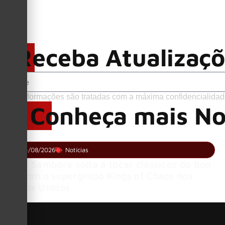
Receba Atualizaç
Suas informações são tratadas com a máxima confidencialidad
Conheça mais No
04/08/2026
Notícias
Richie Sambora volta a tocar clássicos do Bon
Jovi com o supergrupo Kings of Chaos nos
Estados Unidos