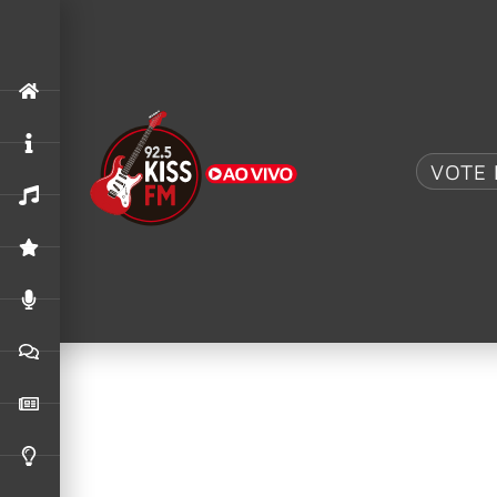
.
"Fortress"
,
Alter Bridge
,
Rock am Ring 2026
ALTER BRIDGE COMPARTILHA VÍDEO AO VIVO D
VOTE 
31/12/2025
Cachorros de grand
precisa conhecer
Os cachorros de grande porte não passam despercebidos. Alé
pesam mais de 25 quilos e medem acima de 50 centímetros de 
alemão e rottweiler. Cada uma delas tem suas particularid
A seguir, confira algumas curiosidades sobre os cachorros de