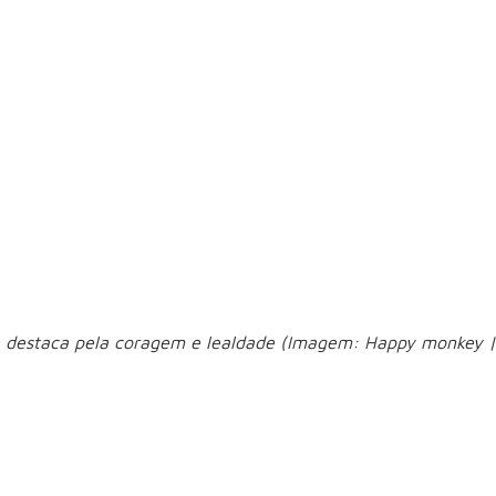
manter o bem-estar físico e mental do animal. Além disso, es
amentos destrutivos ou ansiedade.
ande porte vivem me
azem com que cães de grande porte envelheçam mais rapidame
, costumam viver de 7 a 10 anos. Isso acontece porque o or
 entanto, uma boa alimentação, acompanhamento veterinário 
e destaca pela coragem e lealdade (Imagem: Happy monkey |
r instinto
s para guardar propriedades, cuidar de rebanhos ou proteger 
rottweiler
lemão e o
, por exemplo, destacam-se pela cora