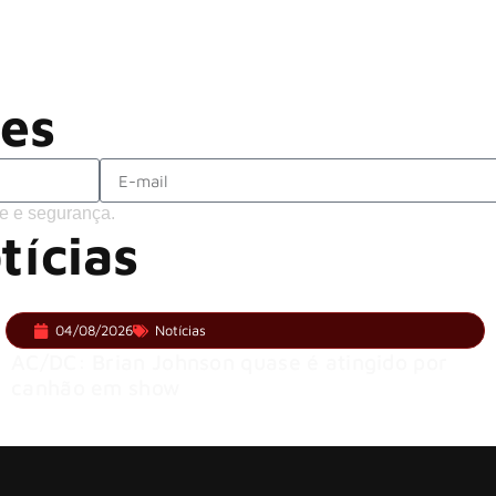
LINKIN PARK: Documentário ‘Unshatte
Rock in Rio 2026 entra na reta fina
completo confirmado
ões
e e segurança.
tícias
04/08/2026
Notícias
AC/DC: Brian Johnson quase é atingido por
canhão em show