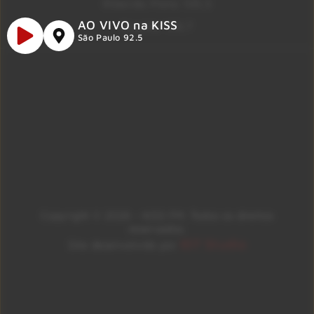
Ribeirão Preto 105.3
AO VIVO na KISS
Brasília 106.7
São Paulo 92.5
Copyright © 2026 – KISS FM. Todos os direitos
reservados.
ID7 Studio
Site desenvolvido por