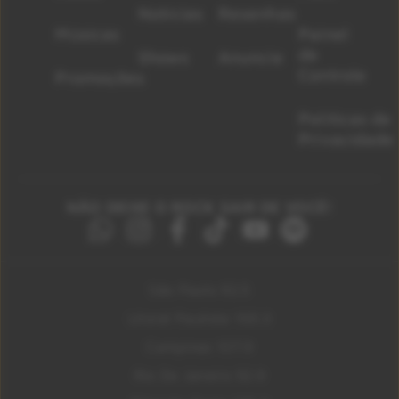
Notícias
Resenhas
Músicas
Painel
de
Shows
Anuncie
Controle
Promoções
Políticas de
Privacidade
NÃO DEIXE O ROCK SAIR DE VOCÊ!
São Paulo 92.5
Litoral Paulista 100.3
Campinas 107.9
Rio De Janeiro 92.9