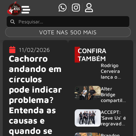
VOTE NAS 500 MAIS
11/02/2026
CONFIRA
Cachorro
TAMBÉM
Rodrigo
andando em
Cerveira
círculos
lança o
single “The
pode indicar
Searcher”
Alter
Bridge
problema?
compartilh
a vídeo ao
Entenda as
vivo de
ACCEPT:
“Fortress”
‘Save Us’ é
causas e
gravada
regravada
quando se
no Rock
com
am Ring
membros
Brandon