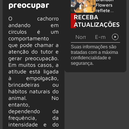
preocupar
2026
do GHOST
Flowers
e KORN
reflete
RECEBA
sobre o
O cachorro
futuro e
ATUALIZAÇÕES
andando em
levanta
círculos é um
possibilida
comportamento
de de
deixar os
que pode chamar a
Suas informações são
palcos
atenção do tutor e
tratadas com a máxima
gerar preocupação.
confidencialidade e
segurança.
Em muitos casos, a
atitude está ligada
à empolgação,
brincadeiras ou
hábitos naturais do
animal. No
entanto,
dependendo da
frequência, da
intensidade e do