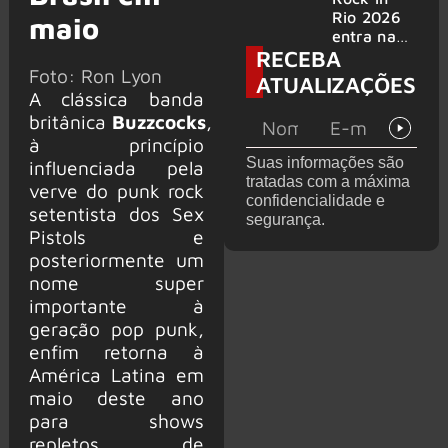
bandas
e álbum ao
Rio 2026
maio
vivo são
entra na
RECEBA
anunciados
reta final
Foto: Ron Lyon
com
ATUALIZAÇÕES
Cidade do
A clássica banda
Rock em
britânica
Buzzcocks
,
montagem
à princípio
acelerada
Suas informações são
influenciada pela
e line-up
tratadas com a máxima
completo
verve do punk rock
confidencialidade e
confirmad
setentista dos Sex
segurança.
o
Pistols e
posteriormente um
nome super
importante à
geração pop punk,
enfim retorna à
América Latina em
maio deste ano
para shows
repletos de