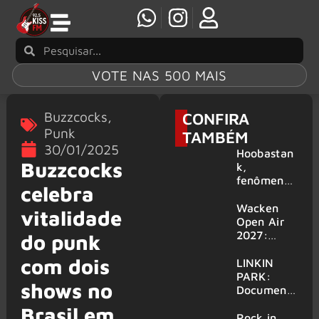
VOTE NAS 500 MAIS
Buzzcocks
,
CONFIRA
Punk
TAMBÉM
30/01/2025
Hoobastan
Buzzcocks
k,
fenômeno
celebra
mundial do
rock anos
Wacken
vitalidade
2000,
Open Air
volta ao
2027:
do punk
Brasil para
festival
com dois
6 shows
amplia
LINKIN
line-up e
PARK:
shows no
já
Document
confirma
ário
Brasil em
mais de 50
‘Unshatter’
Rock in