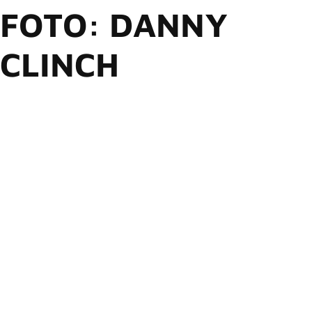
FOTO: DANNY
CLINCH
Bruce Springsteen divulgou no último dia 12 de junho, uma
prévia do novo álbum “Tracks II: The Lost Albums” (Sony
Music), com uma canção original inédita, “Sunday Love”, que
conta com contribuições de Max Weinberg, Patti Scialfa e
Soozie Tyrell, da The E Street Band, além do produtor Ron
Aniello e dos colaboradores de “Western Stars”, Kaveh
Rastegar e Scott Tibbs.
Ouça “Sunday
https://brucespringsteen.lnk.to/SundayLov
Love”:
Pré-venda
https://brucespringsteen.lnk.to/TheLostAl
aqui: