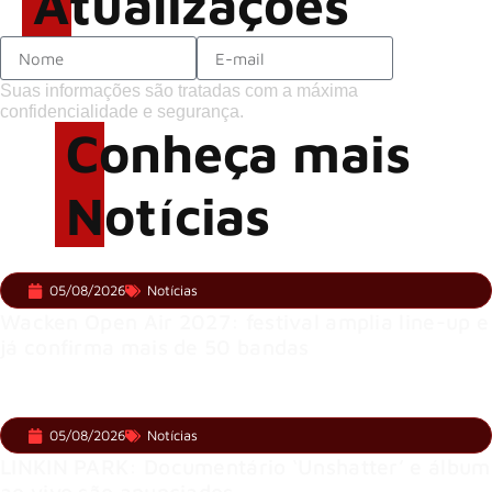
Atualizações
Suas informações são tratadas com a máxima
confidencialidade e segurança.
Conheça mais
Notícias
05/08/2026
Notícias
Wacken Open Air 2027: festival amplia line-up e
já confirma mais de 50 bandas
05/08/2026
Notícias
LINKIN PARK: Documentário ‘Unshatter’ e álbum
ao vivo são anunciados