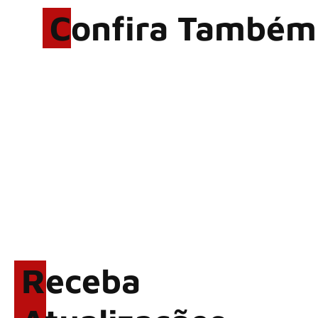
Confira Também
Rodrigo Cerveira lança o
single “The Searcher”
Alter Bridge compartilha
vídeo ao vivo de “Fortress”
gravada no Rock am Ring
2026
ACCEPT: ‘Save Us’ é
regravada com membros do
GHOST e KORN
Brandon Flowers reflete
sobre o futuro e levanta
possibilidade de deixar os
Receba
palcos