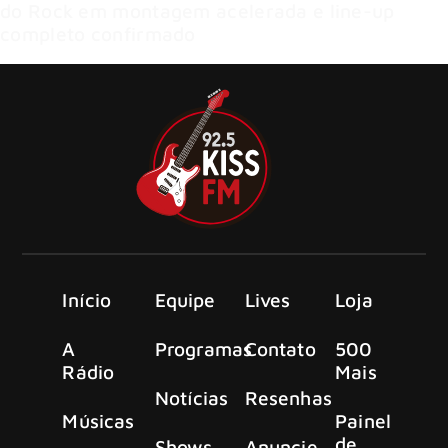
do Rock em montagem acelerada e line-up
completo confirmado
Início
Equipe
Lives
Loja
A
Programas
Contato
500
Rádio
Mais
Notícias
Resenhas
Músicas
Painel
de
Shows
Anuncie