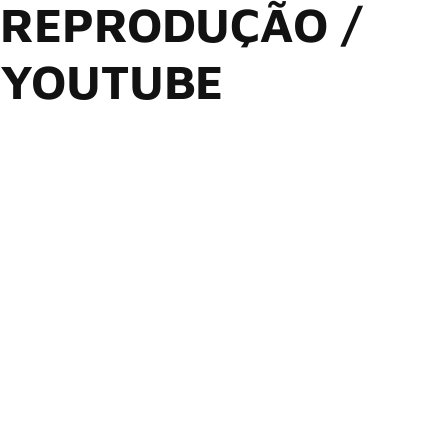
REPRODUÇÃO /
YOUTUBE
Na última sexta-feira (30), Tom Morello realizou um show
beneficente no First Avenue em Minneapolis, Minnesota, e
seu convidado especial surpresa foi Bruce Springsteen.
O evento organizado pelo guitarrista do Rage Against the
Machine foi uma reação aos acontecimentos recentes na
cidade, que ganharam destaque na mídia e provocaram
protestos significativos entre os moradores de Minnesota,
que se manifestaram contra as ações do Serviço de
Imigração e Alfândega (ICE).
A First Avenue (casa de shows que sediou o evento)
informou que 100% da renda arrecadada foi destinada às
famílias de Renee Good e Alex Pretti, vítimas do ICE e
cidadãos americanos mortos por agentes federais durante as
amplas operações de repressão à imigração na cidade.