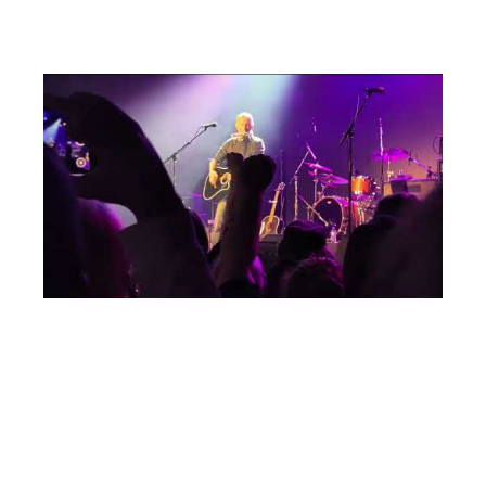
“The Boss” apareceu para apresentar sua nova canção de
protesto, “Streets of Minneapolis”, em sua estreia ao vivo.
Confira o momento registrado por um fã:
Anúncios
Springsteen lançou a música poucos dias antes como uma
resposta visceral aos assassinatos de Pretti e Good pelas
mãos de agentes do ICE na cidade.
Juliana Carpinelli
Por
(Big Rock N’ Roll)