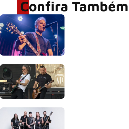
Confira Também
Rodrigo Cerveira lança o
single “The Searcher”
Alter Bridge compartilha
vídeo ao vivo de “Fortress”
gravada no Rock am Ring
2026
ACCEPT: ‘Save Us’ é
regravada com membros do
GHOST e KORN