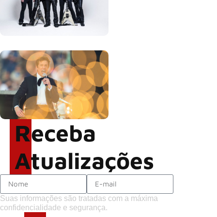
Brandon Flowers reflete
sobre o futuro e levanta
possibilidade de deixar os
palcos
Receba
Atualizações
Suas informações são tratadas com a máxima
confidencialidade e segurança.