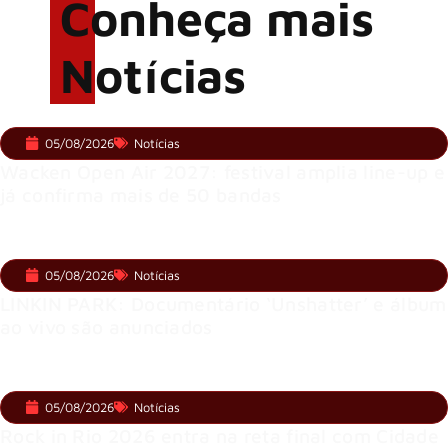
Conheça mais
Notícias
05/08/2026
Notícias
Wacken Open Air 2027: festival amplia line-up e
já confirma mais de 50 bandas
05/08/2026
Notícias
LINKIN PARK: Documentário ‘Unshatter’ e álbum
ao vivo são anunciados
05/08/2026
Notícias
Rock in Rio 2026 entra na reta final com Cidade