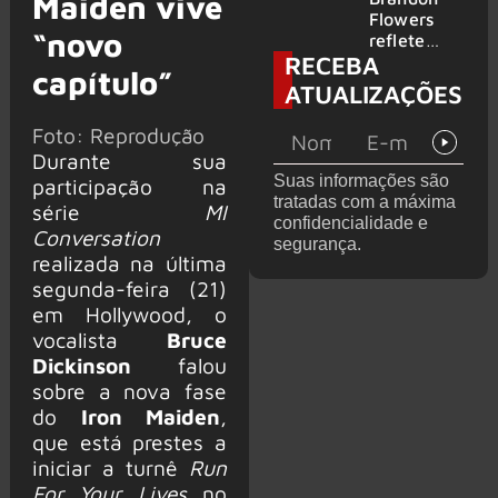
Maiden vive
2026
do GHOST
Flowers
“novo
e KORN
reflete
RECEBA
sobre o
capítulo”
futuro e
ATUALIZAÇÕES
levanta
possibilida
Foto: Reprodução
de de
Durante sua
deixar os
Suas informações são
participação na
palcos
tratadas com a máxima
série
MI
confidencialidade e
Conversation
segurança.
realizada na última
segunda-feira (21)
em Hollywood, o
vocalista
Bruce
Dickinson
falou
sobre a nova fase
do
Iron Maiden
,
que está prestes a
iniciar a turnê
Run
For Your Lives
no