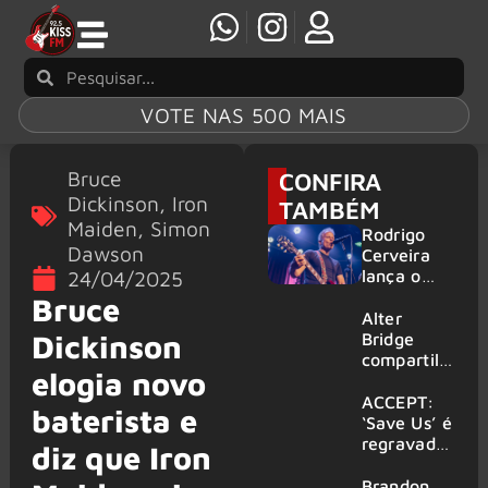
VOTE NAS 500 MAIS
Bruce
CONFIRA
Dickinson
,
Iron
TAMBÉM
Maiden
,
Simon
Rodrigo
Dawson
Cerveira
lança o
24/04/2025
single “The
Bruce
Searcher”
Alter
Dickinson
Bridge
compartilh
elogia novo
a vídeo ao
vivo de
ACCEPT:
baterista e
“Fortress”
‘Save Us’ é
gravada
regravada
diz que Iron
no Rock
com
am Ring
membros
Brandon