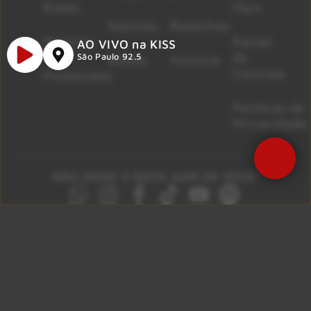
Rádio
Mais
Notícias
Resenhas
Músicas
Painel
AO VIVO na KISS
de
São Paulo 92.5
Shows
Anuncie
Controle
Promoções
Políticas de
Privacidade
NÃO DEIXE O ROCK SAIR DE VOCÊ!
São Paulo 92.5
Litoral Paulista 100.3
Campinas 107.9
Rio De Janeiro 92.9