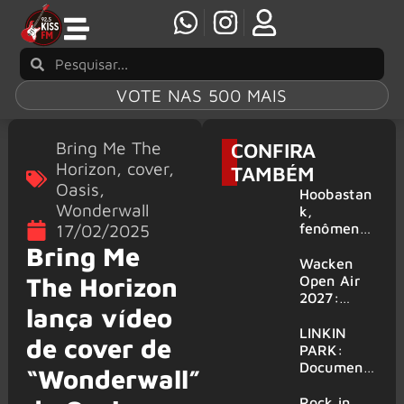
VOTE NAS 500 MAIS
Bring Me The
CONFIRA
Horizon
,
cover
,
TAMBÉM
Oasis
,
Hoobastan
Wonderwall
k,
fenômeno
17/02/2025
mundial do
Bring Me
rock anos
Wacken
2000,
The Horizon
Open Air
volta ao
2027:
lança vídeo
Brasil para
festival
6 shows
amplia
LINKIN
de cover de
line-up e
PARK:
já
Document
“Wonderwall”
confirma
ário
mais de 50
‘Unshatter’
Rock in