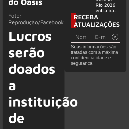
do Oasis
bandas
e álbum ao
Rio 2026
vivo são
entra na
Foto:
RECEBA
anunciados
reta final
com
Reprodução/Facebook
ATUALIZAÇÕES
Cidade do
Lucros
Rock em
montagem
acelerada
serão
Suas informações são
e line-up
tratadas com a máxima
completo
confidencialidade e
confirmad
doados
segurança.
o
a
instituição
de