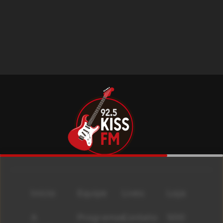
Início
Equipe
Lives
Loja
A
Programas
Contato
500